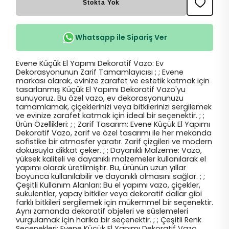
Stokta Yok
Whatsapp ile Sipariş Ver
Evene Küçük El Yapımı Dekoratif Vazo: Ev
Dekorasyonunun Zarif Tamamlayıcısı ; ; Evene
markası olarak, evinize zarafet ve estetik katmak için
tasarlanmış Küçük El Yapımı Dekoratif Vazo'yu
sunuyoruz. Bu özel vazo, ev dekorasyonunuzu
tamamlamak, çiçeklerinizi veya bitkilerinizi sergilemek
ve evinize zarafet katmak için ideal bir seçenektir. ; ;
Ürün Özellikleri: ; ; Zarif Tasarım: Evene Küçük El Yapımı
Dekoratif Vazo, zarif ve özel tasarımı ile her mekanda
sofistike bir atmosfer yaratır. Zarif çizgileri ve modern
dokusuyla dikkat çeker. ; ; Dayanıklı Malzeme: Vazo,
yüksek kaliteli ve dayanıklı malzemeler kullanılarak el
yapımı olarak üretilmiştir. Bu, ürünün uzun yıllar
boyunca kullanılabilir ve dayanıklı olmasını sağlar. ; ;
Çeşitli Kullanım Alanları: Bu el yapımı vazo, çiçekler,
sukulentler, yapay bitkiler veya dekoratif dallar gibi
farklı bitkileri sergilemek için mükemmel bir seçenektir.
Aynı zamanda dekoratif objeleri ve süslemeleri
vurgulamak için harika bir seçenektir. ; ; Çeşitli Renk
Seçenekleri: Evene Küçük El Yapımı Dekoratif Vazo,