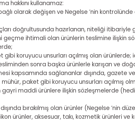
yma hakkını kullanamaz:
bağlı olarak değişen ve Negelse ’nin kontrolünde
iyaçları doğrultusunda hazırlanan, niteliği itibari
 geçme ihtimali olan ürünlerin teslimine ilişkin s
erde;
gibi koruyucu unsurları açılmış olan ürünlerde; i
 Tesliminden sonra başka ürünlerle karışan ve do
mesi kapsamında sağlananlar dışında, gazete ve der
mühür, paket gibi koruyucu unsurları açılmış olma
n gayri maddi ürünlere ilişkin sözleşmelerde (hed
şında bırakılmış olan ürünler (Negelse ’nin düzenl
ilikon ürünler, aksesuar, takı, kozmetik ürünleri v