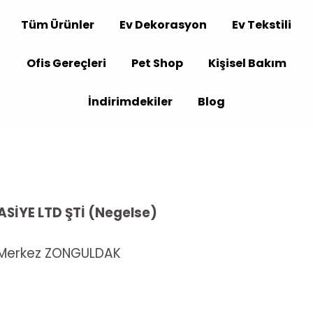
Tüm Ürünler
Ev Dekorasyon
Ev Tekstili
Ofis Gereçleri
Pet Shop
Kişisel Bakım
İndirimdekiler
Blog
SİYE LTD ŞTİ (Negelse)
/A Merkez ZONGULDAK