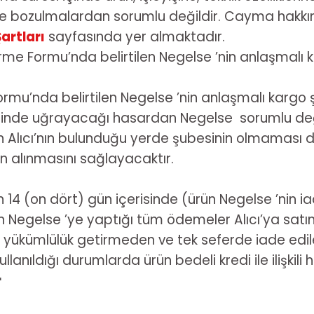
e bozulmalardan sorumlu değildir. Cayma hakkının k
Şartları
sayfasında yer almaktadır.
irme Formu’nda belirtilen Negelse ’nin anlaşmalı k
ormu’nda belirtilen Negelse ’nin anlaşmalı kargo şi
ecinde uğrayacağı hasardan Negelse sorumlu deği
inin Alıcı’nın bulunduğu yerde şubesinin olmaması
an alınmasını sağlayacaktır.
4 (on dört) gün içerisinde (ürün Negelse ’nin iade 
lişkin Negelse ’ye yaptığı tüm ödemeler Alıcı’ya sa
 yükümlülük getirmeden ve tek seferde iade edilec
lanıldığı durumlarda ürün bedeli kredi ile ilişkili
r