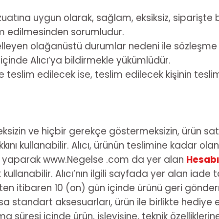
tına uygun olarak, sağlam, eksiksiz, siparişte be
eslim edilmesinden sorumludur.
lleyen olağanüstü durumlar nedeni ile sözleşme 
içinde Alıcı’ya bildirmekle yükümlüdür.
ye teslim edilecek ise, teslim edilecek kişinin 
eksizin ve hiçbir gerekçe göstermeksizin, ürün satı
ını kullanabilir. Alıcı, ürünün teslimine kadar ola
ş yaparak www.Negelse .com da yer alan
Hesabı
 kullanabilir. Alıcı’nın ilgili sayfada yer alan ia
rihten itibaren 10 (on) gün içinde ürünü geri gön
a standart aksesuarları, ürün ile birlikte hediye e
 süresi içinde ürün, işleyişine, teknik özellikleri