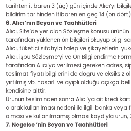
tarihten itibaren 3 (üç) gün içinde Alıcı’yı bi
bildirim tarihinden itibaren en geç 14 (on dört
6. Alıcı’nın Beyan ve Taahhütleri
Alıcı, Site’de yer alan Sözleşme konusu ürünün te
tarafından yüklenen ön bilgileri okuyup bilgi s
Alıcı, tüketici sıfatıyla talep ve şikayetlerini yuk
Alıcı, işbu Sözleşme’yi ve Ön Bilgilendirme Fo
tarafından Alıcı’ya verilmesi gereken adres, sipa
teslimat fiyatı bilgilerini de doğru ve eksiksiz o
yırtılmış vb. hasarlı ve ayıplı olduğu açıkça 
kendisine aittir.
Ürünün tesliminden sonra Alıcı’ya ait kredi kart
olarak kullanılması nedeni ile ilgili banka vey
olması ve kullanılmamış olması kaydıyla ürün, 3
7. Negelse ’nin Beyan ve Taahhütleri