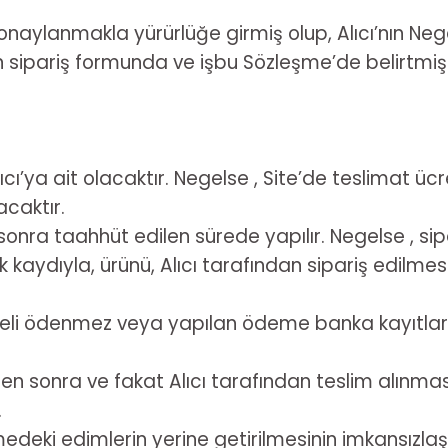
naylanmakla yürürlüğe girmiş olup, Alıcı’nın Nege
nın sipariş formunda ve işbu Sözleşme’de belirtmiş o
cı’ya ait olacaktır. Negelse , Site’de teslimat üc
acaktır.
ra taahhüt edilen sürede yapılır. Negelse , sipa
ak kaydıyla, ürünü, Alıcı tarafından sipariş edilm
eli ödenmez veya yapılan ödeme banka kayıtlarınd
n sonra ve fakat Alıcı tarafından teslim alınmas
.
medeki edimlerin yerine getirilmesinin imkansızl