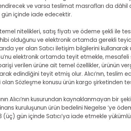
lgilendirecek ve varsa teslimat masrafları da dâhi
) gün içinde iade edecektir.
mel nitelikleri, satış fiyatı ve ödeme şekli ile tes
ahibi olduğunu ve elektronik ortamda gerekli teyi
arıda yer alan Satıcı iletişim bilgilerini kullanarak u
rmu’nu elektronik ortamda teyit etmekle, mesafel
rişi verilen ürüne ait temel özellikler, ürünün ver
larak edindiğini teyit etmiş olur. Alıcı’nın, teslim 
belli olan Sözleşme konusu ürün kargo şirketinden
ının Alıcı’nın kusurundan kaynaklanmayan bir şekil
a finans kuruluşunun ürün bedelini Negelse ’ye öde
 (üç) gün içinde Satıcı’ya iade etmekle yükümlüdür