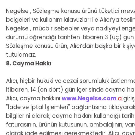
Negelse , Sözleşme konusu ürünü tüketici mevzua
belgeleri ve kullanım kılavuzları ile Alıcı’ya t
Negelse , mücbir sebepler veya nakliyeyi enge
durumu öğrendiği tarihten itibaren 3 (üç) gün 
Sözleşme konusu ürün, Alıcı’dan başka bir kişi
tutulamaz.
8. Cayma Hakkı
Alıcı, hiçbir hukuki ve cezai sorumluluk üstlenm
itibaren, 14 (on dört) gün içerisinde cayma hakk
Alıcı, cayma hakkını
www.Negelse.com
a
giri
"İade ve İptal İşlemleri" bağlantısına tıklayarak
bilgilerini alarak, cayma hakkını kullandığı ta
faturasının, ürünün kutusunun, ambalajının, vars
olarak iade edilmesi gerekmektedir. Alıcı, cayma