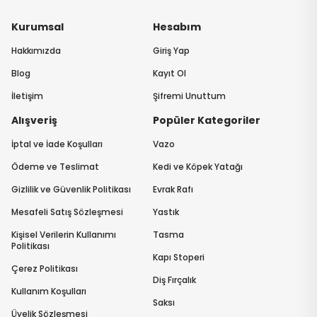
Kurumsal
Hesabım
Hakkımızda
Giriş Yap
Blog
Kayıt Ol
İletişim
Şifremi Unuttum
Alışveriş
Popüler Kategoriler
İptal ve İade Koşulları
Vazo
Ödeme ve Teslimat
Kedi ve Köpek Yatağı
Gizlilik ve Güvenlik Politikası
Evrak Rafı
Mesafeli Satış Sözleşmesi
Yastık
Kişisel Verilerin Kullanımı
Tasma
Politikası
Kapı Stoperi
Çerez Politikası
Diş Fırçalık
Kullanım Koşulları
Saksı
Üyelik Sözleşmesi