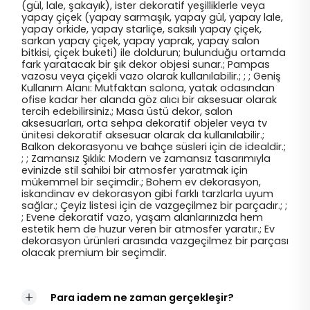
(gül, lale, şakayık), ister dekoratif yeşilliklerle veya
yapay çiçek (yapay sarmaşık, yapay gül, yapay lale,
yapay orkide, yapay starliçe, saksılı yapay çiçek,
sarkan yapay çiçek, yapay yaprak, yapay salon
bitkisi, çiçek buketi) ile doldurun; bulunduğu ortamda
fark yaratacak bir şık dekor objesi sunar.; Pampas
vazosu veya çiçekli vazo olarak kullanılabilir.; ; ; Geniş
Kullanım Alanı: Mutfaktan salona, yatak odasından
ofise kadar her alanda göz alıcı bir aksesuar olarak
tercih edebilirsiniz.; Masa üstü dekor, salon
aksesuarları, orta sehpa dekoratif objeler veya tv
ünitesi dekoratif aksesuar olarak da kullanılabilir.;
Balkon dekorasyonu ve bahçe süsleri için de idealdir.;
; ; Zamansız Şıklık: Modern ve zamansız tasarımıyla
evinizde stil sahibi bir atmosfer yaratmak için
mükemmel bir seçimdir.; Bohem ev dekorasyon,
iskandinav ev dekorasyon gibi farklı tarzlarla uyum
sağlar.; Çeyiz listesi için de vazgeçilmez bir parçadır.; ;
; Evene dekoratif vazo, yaşam alanlarınızda hem
estetik hem de huzur veren bir atmosfer yaratır.; Ev
dekorasyon ürünleri arasında vazgeçilmez bir parçası
olacak premium bir seçimdir.
Para iadem ne zaman gerçekleşir?