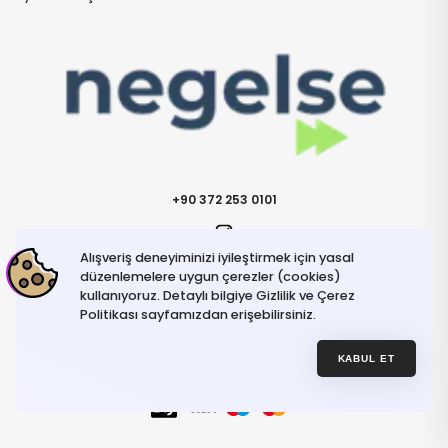
+90 372 253 0101
Alışveriş deneyiminizi iyileştirmek için yasal
İletişime Geçin
info@negelse.com
düzenlemelere uygun çerezler (cookies)
kullanıyoruz. Detaylı bilgiye Gizlilik ve Çerez
Politikası sayfamızdan erişebilirsiniz.
Hakkımızda
Gizlilik ve Güvenlik Politikası
Kullanım Koşulları
KABUL ET
İptal ve İade Şartları
© NeGelse , 2025