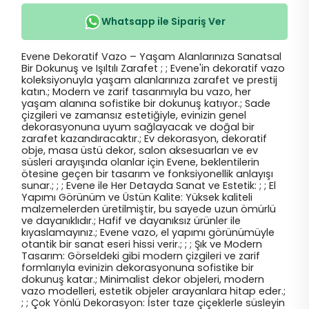
Whatsapp ile Sipariş Ver
Evene Dekoratif Vazo – Yaşam Alanlarınıza Sanatsal
Bir Dokunuş ve Işıltılı Zarafet ; ; Evene'in dekoratif vazo
koleksiyonuyla yaşam alanlarınıza zarafet ve prestij
katın.; Modern ve zarif tasarımıyla bu vazo, her
yaşam alanına sofistike bir dokunuş katıyor.; Sade
çizgileri ve zamansız estetiğiyle, evinizin genel
dekorasyonuna uyum sağlayacak ve doğal bir
zarafet kazandıracaktır.; Ev dekorasyon, dekoratif
obje, masa üstü dekor, salon aksesuarları ve ev
süsleri arayışında olanlar için Evene, beklentilerin
ötesine geçen bir tasarım ve fonksiyonellik anlayışı
sunar.; ; ; Evene ile Her Detayda Sanat ve Estetik: ; ; El
Yapımı Görünüm ve Üstün Kalite: Yüksek kaliteli
malzemelerden üretilmiştir, bu sayede uzun ömürlü
ve dayanıklıdır.; Hafif ve dayanıksız ürünler ile
kıyaslamayınız.; Evene vazo, el yapımı görünümüyle
otantik bir sanat eseri hissi verir.; ; ; Şık ve Modern
Tasarım: Görseldeki gibi modern çizgileri ve zarif
formlarıyla evinizin dekorasyonuna sofistike bir
dokunuş katar.; Minimalist dekor objeleri, modern
vazo modelleri, estetik objeler arayanlara hitap eder.;
; ; Çok Yönlü Dekorasyon: İster taze çiçeklerle süsleyin