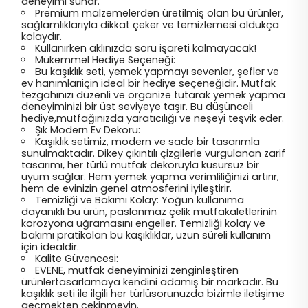
deneyimi sunar.
Premium malzemelerden üretilmiş olan bu ürünler,
sağlamlıklarıyla dikkat çeker ve temizlemesi oldukça
kolaydır.
Kullanırken aklınızda soru işareti kalmayacak!
Mükemmel Hediye Seçeneği:
Bu kaşıklık seti, yemek yapmayı sevenler, şefler ve
ev hanımlarıiçin ideal bir hediye seçeneğidir. Mutfak
tezgahınızı düzenli ve organize tutarak yemek yapma
deneyiminizi bir üst seviyeye taşır. Bu düşünceli
hediye,mutfağınızda yaratıcılığı ve neşeyi teşvik eder.
Şık Modern Ev Dekoru:
Kaşıklık setimiz, modern ve sade bir tasarımla
sunulmaktadır. Dikey çıkıntılı çizgilerle vurgulanan zarif
tasarımı, her türlü mutfak dekoruyla kusursuz bir
uyum sağlar. Hem yemek yapma verimliliğinizi artırır,
hem de evinizin genel atmosferini iyileştirir.
Temizliği ve Bakımı Kolay: Yoğun kullanıma
dayanıklı bu ürün, paslanmaz çelik mutfakaletlerinin
korozyona uğramasını engeller. Temizliği kolay ve
bakımı pratikolan bu kaşıklıklar, uzun süreli kullanım
için idealdir.
Kalite Güvencesi:
EVENE, mutfak deneyiminizi zenginleştiren
ürünlertasarlamaya kendini adamış bir markadır. Bu
kaşıklık seti ile ilgili her türlüsorunuzda bizimle iletişime
geçmekten çekinmeyin.