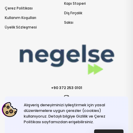
Kapı Stoperi
Çerez Politikası
Diş Fırçalık
Kullanım Koşulları
Saksı
Üyelik Sözleşmesi
+90 372 253 0101
Alışveriş deneyiminizi iyileştirmek için yasal
İletişime Geçin
info@negelse.com
düzenlemelere uygun çerezler (cookies)
kullanıyoruz. Detaylı bilgiye Gizlilik ve Çerez
Politikası sayfamızdan erişebilirsiniz.
Hakkımızda
Gizlilik ve Güvenlik Politikası
Kullanım Koşulları