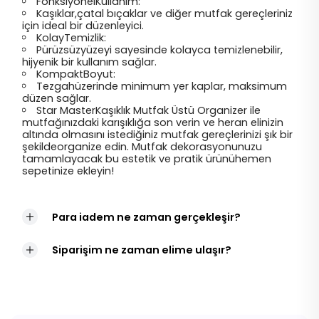
FonksiyonelKullanım:
Kaşıklar,çatal bıçaklar ve diğer mutfak gereçleriniz
için ideal bir düzenleyici.
KolayTemizlik:
Pürüzsüzyüzeyi sayesinde kolayca temizlenebilir,
hijyenik bir kullanım sağlar.
KompaktBoyut:
Tezgahüzerinde minimum yer kaplar, maksimum
düzen sağlar.
Star MasterKaşıklık Mutfak Üstü Organizer ile
mutfağınızdaki karışıklığa son verin ve heran elinizin
altında olmasını istediğiniz mutfak gereçlerinizi şık bir
şekildeorganize edin. Mutfak dekorasyonunuzu
tamamlayacak bu estetik ve pratik ürünühemen
sepetinize ekleyin!
Para iadem ne zaman gerçekleşir?
Siparişim ne zaman elime ulaşır?