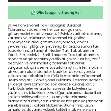
Whatsapp ile Sipariş Ver
Şık ve Fonksiyonel Takı Tabağınız Burada! ;
Takılarınızın düzenli ve her zaman göz alıcı
görünmesini mi istiyorsunuz? Evinize zarif bir dokunuş
katacak ve takılarınızı mükemmel bir şekilde
sergileyecek ideal çözümü arıyorsanız, doğru
yerdesiniz.; ; Şıklığı ve işlevselliği bir arada sunan takı
tabaklarımızla tanışın! ; Neden Takı Tabaklarımızı
Tercih Etmelisiniz? ; Zarif Tasarım: Takı tabaklarımız,
modern ve şık tasarımıyla dikkat çeker.; Her biri, zarif
detayları ve minimalist çizgileriyle takılarınızı
vurgulamak için özenle tasarlanmıştır.; ; İster modern
bir yaşam alanında, ister klasik bir dekorasyonda
kullanın, bu tabaklar her türlü iç mekanla mükemmel
uyum sağlar.; ; Fonksiyonel Kullanım: Tasarımı sadece
şık değil, aynı zamanda son derece kullanışlıdır.; ;
Farklı bölmeler ve alanlar sayesinde kolyeleriniz,
yüzükleriniz, bilezikleriniz ve diğer takılarınızı düzenli bir
şekilde saklayabilirsiniz.; Bu sayede takılarınızı
aradığınızda kolayca bulabilir ve karışıklık yaşamadan
erişebilirsiniz.; ; Kaliteli Malzeme: Ürünlerimiz, uzun
ömürlü ve dayanıklı yüksek kaliteli malzemelerden