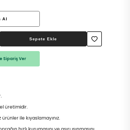
 Al
Sepete Ekle
 Sipariş Ver
.
l üretimidir.
z ürünler ile kıyaslamayınız.
prağın hızlı kurumasını ve aşırı ısınmasını