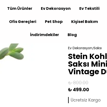
Tüm Ürünler
Ev Dekorasyon
Ev Tekstili
Ofis Gereçleri
Pet Shop
Kişisel Bakım
İndirimdekiler
Blog
Ev Dekorasyon
Saksı
Stein Koh
Saksı Min
Vintage D
₺ 800.00
₺ 499.00
Ücretsiz Kargo