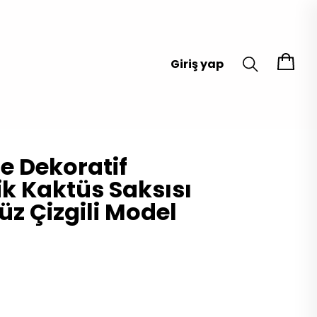
Giriş yap
le Dekoratif
ik Kaktüs Saksısı
üz Çizgili Model