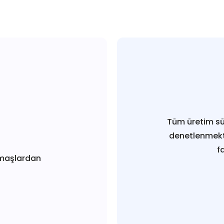
Tüm üretim sü
denetlenmekt
f
maşlardan