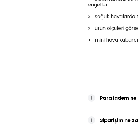
engeller.
soğuk havalarda 
ürün ölçüleri gör
mini hava kabarcı
Para iadem ne
Siparişim ne z