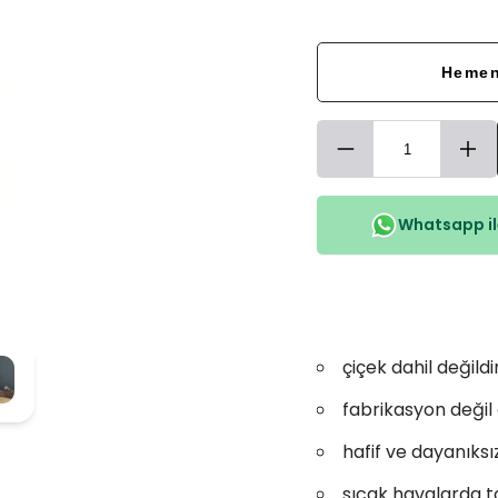
Hemen
Whatsapp ile
çiçek dahil değildir
fabrikasyon değil e
hafif ve dayanıksı
sıcak havalarda to