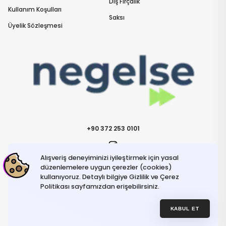
Diş Fırçalık
Kullanım Koşulları
Saksı
Üyelik Sözleşmesi
+90 372 253 0101
Alışveriş deneyiminizi iyileştirmek için yasal
İletişime Geçin
info@negelse.com
düzenlemelere uygun çerezler (cookies)
kullanıyoruz. Detaylı bilgiye Gizlilik ve Çerez
Politikası sayfamızdan erişebilirsiniz.
Hakkımızda
Gizlilik ve Güvenlik Politikası
Kullanım Koşulları
KABUL ET
İptal ve İade Şartları
© NeGelse , 2025