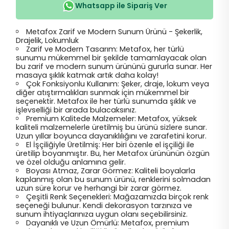
Whatsapp ile Sipariş Ver
Metafox Zarif ve Modern Sunum Ürünü - Şekerlik,
Drajelik, Lokumluk
Zarif ve Modern Tasarım: Metafox, her türlü
sunumu mükemmel bir şekilde tamamlayacak olan
bu zarif ve modern sunum ürününü gururla sunar. Her
masaya şıklık katmak artık daha kolay!
Çok Fonksiyonlu Kullanım: Şeker, draje, lokum veya
diğer atıştırmalıkları sunmak için mükemmel bir
seçenektir. Metafox ile her türlü sunumda şıklık ve
işlevselliği bir arada bulacaksınız.
Premium Kalitede Malzemeler: Metafox, yüksek
kaliteli malzemelerle üretilmiş bu ürünü sizlere sunar.
Uzun yıllar boyunca dayanıklılığını ve zarafetini korur.
El İşçiliğiyle Üretilmiş: Her biri özenle el işçiliği ile
üretilip boyanmıştır. Bu, her Metafox ürününün özgün
ve özel olduğu anlamına gelir.
Boyası Atmaz, Zarar Görmez: Kaliteli boyalarla
kaplanmış olan bu sunum ürünü, renklerini solmadan
uzun süre korur ve herhangi bir zarar görmez.
Çeşitli Renk Seçenekleri: Mağazamızda birçok renk
seçeneği bulunur. Kendi dekorasyon tarzınıza ve
sunum ihtiyaçlarınıza uygun olanı seçebilirsiniz.
Dayanıklı ve Uzun Ömürlü: Metafox, premium