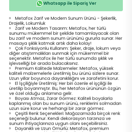
Whatsapp ile Sipariş Ver
Metafox Zarif ve Modern Sunum Ürünü - Şekerlik,
Drajelik, Lokumluk
Zarif ve Modern Tasarım: Metafox, her türlü
sunumu mükemmel bir şekilde tamamlayacak olan
bu zarif ve modern sunum ürününü gururla sunar. Her
masaya şıklık katmak artık daha kolay!
Çok Fonksiyonlu Kullanım: Şeker, draje, lokum veya
diğer atıştırmalıkları sunmak için mükemmel bir
seçenektir. Metafox ile her türlü sunumda şıklık ve
işlevselliği bir arada bulacaksınız.
Premium Kalitede Malzemeler: Metafox, yüksek
kaliteli malzemelerle üretilmiş bu ürünü sizlere sunar.
Uzun yıllar boyunca dayanıklılığını ve zarafetini korur.
El İşçiliğiyle Üretilmiş: Her biri özenle el işçiliği ile
üretilip boyanmıştır. Bu, her Metafox ürününün özgün
ve özel olduğu anlamına gelir.
Boyası Atmaz, Zarar Görmez: Kaliteli boyalarla
kaplanmış olan bu sunum ürünü, renklerini solmadan
uzun süre korur ve herhangi bir zarar görmez.
Çeşitli Renk Seçenekleri: Mağazamızda birçok renk
seçeneği bulunur. Kendi dekorasyon tarzınıza ve
sunum ihtiyaçlarınıza uygun olanı seçebilirsiniz.
Dayanıklı ve Uzun Ömürlü: Metafox, premium