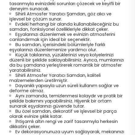
tasarımıyla evinizdeki sorunları çözecek ve keyifli bir
deneyim sunacak.
Sihirli Atmosfer Yaratıcı Şamdan, göz alıcı ve
işlevsel bir çözüm sunar.
Evdeki herhangi bir alanda kullanabileceğiniz bu
samdan, fonksiyonel özellikleriyle dikkat çeker.
Eşyalarınızı düzenlemek ve evinizin atmosferini
canlandırmak için ideal bir seçenektir.
Bu samdan, içerisindeki bölümleriyle farklı
eşyalarınızı düzenlemenize yardımcı olur.
Küçük takılarınızı, yüzüklerinizi veya kolyelerinizi
düzenli bir şekilde saklayabilirsiniz. Ayrıca, mumlarınızı
da bu şamdana yerleştirerek romantik bir atmosfer
yaratabilirsiniz.
Sihirli Atmosfer Yaratıcı Samdan, kaliteli
malzemelerden üretilmiştir.
Dayanıklı yapısıyla uzun süreli kullanım sağlar ve
deforme olmaz.
Aynı zamanda, temizlenmesi kolaydır ve pratik bir
şekilde bakımını yapabilirsiniz. Hijyenik bir ortam
sunarak eşyalarınızı güvende tutar.
Bu özel samdan, dekoratif ve işlevsel bir parça
olarak evinize şıklık katar.
İhtişamlı altın rengi ve zarif tasarımıyla herkesin
dikkatini çeker.
Ev dekorasyonunuza uyum sağlayarak, mekanınızı