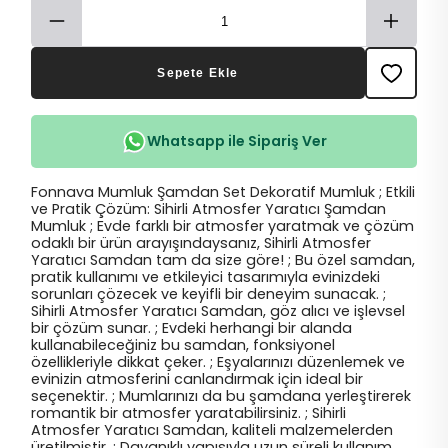
Sepete Ekle
Whatsapp ile Sipariş Ver
Fonnava Mumluk Şamdan Set Dekoratif Mumluk ; Etkili
ve Pratik Çözüm: Sihirli Atmosfer Yaratıcı Şamdan
Mumluk ; Evde farklı bir atmosfer yaratmak ve çözüm
odaklı bir ürün arayışındaysanız, Sihirli Atmosfer
Yaratıcı Samdan tam da size göre! ; Bu özel samdan,
pratik kullanımı ve etkileyici tasarımıyla evinizdeki
sorunları çözecek ve keyifli bir deneyim sunacak. ;
Sihirli Atmosfer Yaratıcı Samdan, göz alıcı ve işlevsel
bir çözüm sunar. ; Evdeki herhangi bir alanda
kullanabileceğiniz bu samdan, fonksiyonel
özellikleriyle dikkat çeker. ; Eşyalarınızı düzenlemek ve
evinizin atmosferini canlandırmak için ideal bir
seçenektir. ; Mumlarınızı da bu şamdana yerleştirerek
romantik bir atmosfer yaratabilirsiniz. ; Sihirli
Atmosfer Yaratıcı Samdan, kaliteli malzemelerden
üretilmiştir. ; Dayanıklı yapısıyla uzun süreli kullanım