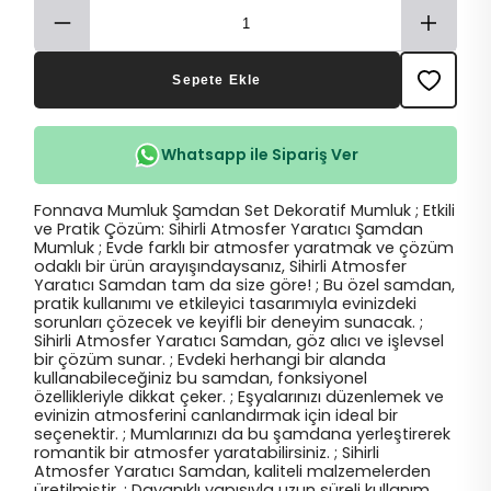
Sepete Ekle
Whatsapp ile Sipariş Ver
Fonnava Mumluk Şamdan Set Dekoratif Mumluk ; Etkili
ve Pratik Çözüm: Sihirli Atmosfer Yaratıcı Şamdan
Mumluk ; Evde farklı bir atmosfer yaratmak ve çözüm
odaklı bir ürün arayışındaysanız, Sihirli Atmosfer
Yaratıcı Samdan tam da size göre! ; Bu özel samdan,
pratik kullanımı ve etkileyici tasarımıyla evinizdeki
sorunları çözecek ve keyifli bir deneyim sunacak. ;
Sihirli Atmosfer Yaratıcı Samdan, göz alıcı ve işlevsel
bir çözüm sunar. ; Evdeki herhangi bir alanda
kullanabileceğiniz bu samdan, fonksiyonel
özellikleriyle dikkat çeker. ; Eşyalarınızı düzenlemek ve
evinizin atmosferini canlandırmak için ideal bir
seçenektir. ; Mumlarınızı da bu şamdana yerleştirerek
romantik bir atmosfer yaratabilirsiniz. ; Sihirli
Atmosfer Yaratıcı Samdan, kaliteli malzemelerden
üretilmiştir. ; Dayanıklı yapısıyla uzun süreli kullanım