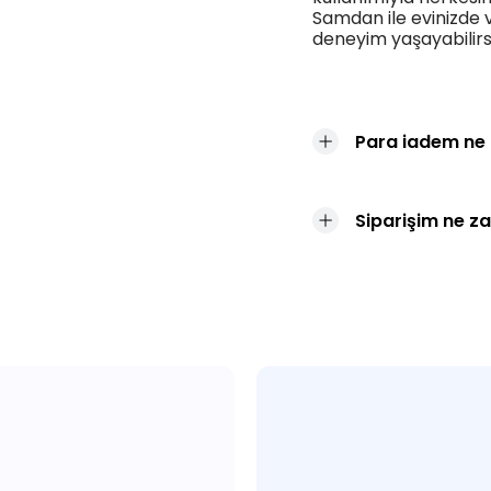
Samdan ile evinizde 
deneyim yaşayabilirsini
Para iadem ne
Siparişim ne z