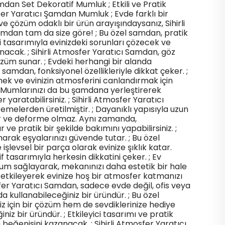
n Set Dekoratif Mumluk ; Etkili ve Pratik
fer Yaratıcı Şamdan Mumluk ; Evde farklı bir
 çözüm odaklı bir ürün arayışındaysanız, Sihirli
mdan tam da size göre! ; Bu özel samdan, pratik
ci tasarımıyla evinizdeki sorunları çözecek ve
unacak. ; Sihirli Atmosfer Yaratıcı Samdan, göz
çözüm sunar. ; Evdeki herhangi bir alanda
 samdan, fonksiyonel özellikleriyle dikkat çeker. ;
mek ve evinizin atmosferini canlandırmak için
 ; Mumlarınızı da bu şamdana yerleştirerek
yaratabilirsiniz. ; Sihirli Atmosfer Yaratıcı
emelerden üretilmiştir. ; Dayanıklı yapısıyla uzun
ar ve deforme olmaz. Aynı zamanda,
ve pratik bir şekilde bakımını yapabilirsiniz. ;
narak eşyalarınızı güvende tutar. ; Bu özel
işlevsel bir parça olarak evinize şıklık katar.
if tasarımıyla herkesin dikkatini çeker. ; Ev
m sağlayarak, mekanınızı daha estetik bir hale
nizi etkileyerek evinize hoş bir atmosfer katmanızı
osfer Yaratıcı Samdan, sadece evde değil, ofis veya
a kullanabileceğiniz bir üründür. ; Bu özel
 için bir çözüm hem de sevdiklerinize hediye
iz bir üründür. ; Etkileyici tasarımı ve pratik
 beğenisini kazanacak. ; Sihirli Atmosfer Yaratıcı