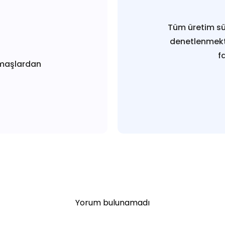
Tüm üretim sü
denetlenmekt
f
maşlardan
Yorum bulunamadı