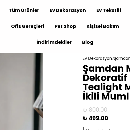
Tüm Ürünler
Ev Dekorasyon
Ev Tekstili
Ofis Gereçleri
Pet Shop
Kişisel Bakım
İndirimdekiler
Blog
Ev Dekorasyon
Şamdan
Şamdan 
Dekorati
Tealight 
İkili Mum
₺ 800.00
₺ 499.00