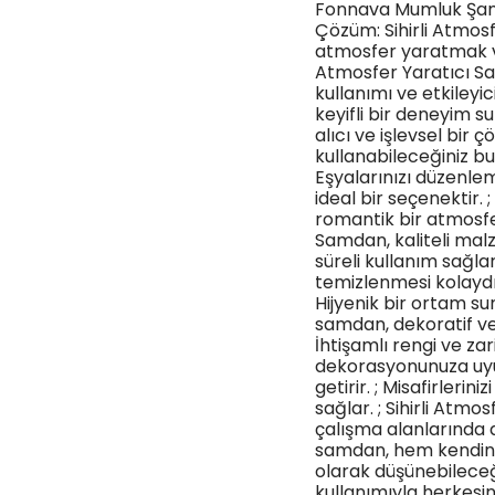
Fonnava Mumluk Şamda
Çözüm: Sihirli Atmos
atmosfer yaratmak ve
Atmosfer Yaratıcı Sa
kullanımı ve etkileyi
keyifli bir deneyim s
alıcı ve işlevsel bir 
kullanabileceğiniz bu
Eşyalarınızı düzenle
ideal bir seçenektir.
romantik bir atmosfer 
Samdan, kaliteli malz
süreli kullanım sağl
temizlenmesi kolaydır 
Hijyenik bir ortam su
samdan, dekoratif ve 
İhtişamlı rengi ve zar
dekorasyonunuza uyu
getirir. ; Misafirleri
sağlar. ; Sihirli Atm
çalışma alanlarında d
samdan, hem kendiniz
olarak düşünebileceğin
kullanımıyla herkesin