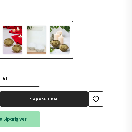
 Al
Sepete Ekle
 Sipariş Ver