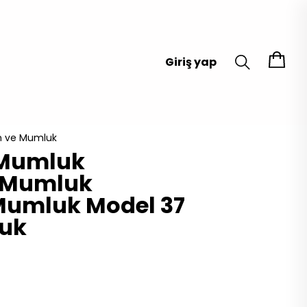
Giriş yap
 ve Mumluk
Mumluk
f Mumluk
Mumluk Model 37
luk