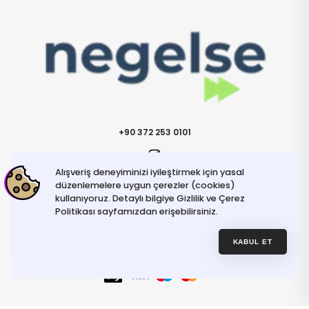
+90 372 253 0101
Alışveriş deneyiminizi iyileştirmek için yasal
İletişime Geçin
info@negelse.com
düzenlemelere uygun çerezler (cookies)
kullanıyoruz. Detaylı bilgiye Gizlilik ve Çerez
Politikası sayfamızdan erişebilirsiniz.
Hakkımızda
Gizlilik ve Güvenlik Politikası
Kullanım Koşulları
KABUL ET
İptal ve İade Şartları
© NeGelse , 2025