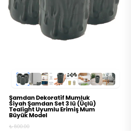
Şamdan Dekoratif Mumluk
Siyah Şamdan Set 3 lü (Üçlü)
Tealight Uyumlu Erimiş Mum
Büyük Model
₺ 800.00