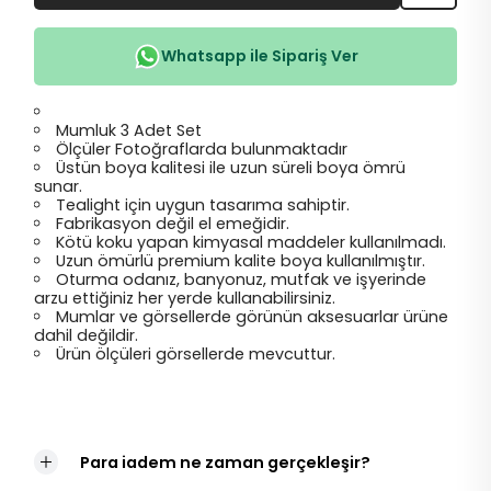
Whatsapp ile Sipariş Ver
Mumluk 3 Adet Set
Ölçüler Fotoğraflarda bulunmaktadır
Üstün boya kalitesi ile uzun süreli boya ömrü
sunar.
Tealight için uygun tasarıma sahiptir.
Fabrikasyon değil el emeğidir.
Kötü koku yapan kimyasal maddeler kullanılmadı.
Uzun ömürlü premium kalite boya kullanılmıştır.
Oturma odanız, banyonuz, mutfak ve işyerinde
arzu ettiğiniz her yerde kullanabilirsiniz.
Mumlar ve görsellerde görünün aksesuarlar ürüne
dahil değildir.
Ürün ölçüleri görsellerde mevcuttur.
Para iadem ne zaman gerçekleşir?