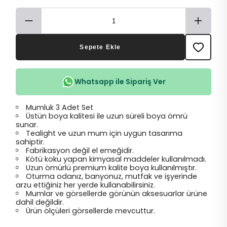
Sepete Ekle
Whatsapp ile Sipariş Ver
Mumluk 3 Adet Set
Üstün boya kalitesi ile uzun süreli boya ömrü
sunar.
Tealight ve uzun mum için uygun tasarıma
sahiptir.
Fabrikasyon değil el emeğidir.
Kötü koku yapan kimyasal maddeler kullanılmadı.
Uzun ömürlü premium kalite boya kullanılmıştır.
Oturma odanız, banyonuz, mutfak ve işyerinde
arzu ettiğiniz her yerde kullanabilirsiniz.
Mumlar ve görsellerde görünün aksesuarlar ürüne
dahil değildir.
Ürün ölçüleri görsellerde mevcuttur.