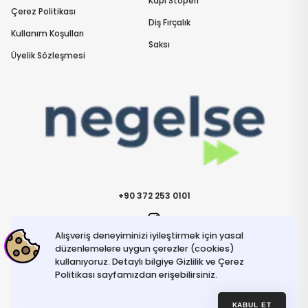
Kapı Stoperi
Çerez Politikası
Diş Fırçalık
Kullanım Koşulları
Saksı
Üyelik Sözleşmesi
+90 372 253 0101
Alışveriş deneyiminizi iyileştirmek için yasal
İletişime Geçin
info@negelse.com
düzenlemelere uygun çerezler (cookies)
kullanıyoruz. Detaylı bilgiye Gizlilik ve Çerez
Politikası sayfamızdan erişebilirsiniz.
Hakkımızda
Gizlilik ve Güvenlik Politikası
Kullanım Koşulları
KABUL ET