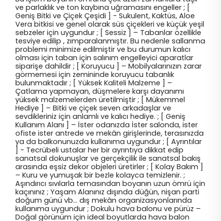
ve parlaklık ve ton kaybına uğramasını engeller ; [
Geniş Bitki ve Çiçek Çeşidi ] - Sukulent, Kaktüs, Aloe
Vera bitkisi ve genel olarak süs çiçekleri ve küçük yeşil
sebzeler için uygundur ; [ Sessiz ] – Tabanlar özellikle
tesviye edilip , zımparalanmıştır. Bu nedenle sallanma
problemi minimize edilmiştir ve bu durumun kalıcı
olması için taban için salınım engelleyici aparatlar
siparişe dahildir ; [ Koruyucu ] – Mobilyalarınızın zarar
görmemesi için zemininde koruyucu tabanlık
bulunmaktadır ; [ Yüksek Kaliteli Malzeme ] –
Çatlama yapmayan, düşmelere karşı dayanımı
yüksek malzemelerden üretilmiştir ; [ Mükemmel
Hediye ] – Bitki ve çiçek seven arkadaşlar ve
sevdikleriniz için anlamlı ve kalıcı hediye. ; [ Geniş
Kullanım Alanı ] – İster odanızda İster salonda, ister
ofiste ister antrede ve mekân girişlerinde, terasınızda
ya da balkonunuzda kullanıma uygundur ; [ Ayrıntılar
] - Tecrübeli ustalar her bir ayrıntıya dikkat edip
sanatsal dokunuşlar ve gerçekçilik ile sanatsal bakış
arasında eşsiz dekor objeleri üretirler ; [ Kolay Bakım ]
– Kuru ve yumuşak bir bezle kolayca temizlenir. ;
Aşındırıcı sıvılarla temasından boyanın uzun ömrü için
kaçınınız ; Yaşam Alanınız dışında düğün, nişan parti
doğum günü vb… dış mekân organizasyonlarında
kullanıma uygundur ; Dokulu hava balonu ve pürüz –
Doğal görünüm için ideal boyutlarda hava balon