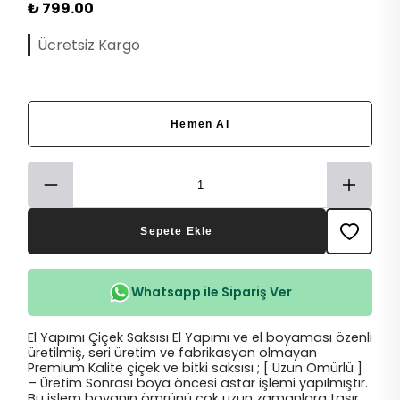
₺ 799.00
Ücretsiz Kargo
Hemen Al
Sepete Ekle
Whatsapp ile Sipariş Ver
El Yapımı Çiçek Saksısı El Yapımı ve el boyaması özenli
üretilmiş, seri üretim ve fabrikasyon olmayan
Premium Kalite çiçek ve bitki saksısı ; [ Uzun Ömürlü ]
– Üretim Sonrası boya öncesi astar işlemi yapılmıştır.
Bu işlem boyanın ömrünü çok uzun zamanlara taşır