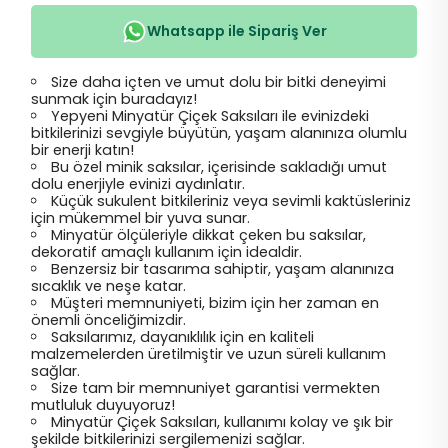
Whatsapp ile Sipariş Ver
Size daha içten ve umut dolu bir bitki deneyimi
sunmak için buradayız!
Yepyeni Minyatür Çiçek Saksıları ile evinizdeki
bitkilerinizi sevgiyle büyütün, yaşam alanınıza olumlu
bir enerji katın!
Bu özel minik saksılar, içerisinde sakladığı umut
dolu enerjiyle evinizi aydınlatır.
Küçük sukulent bitkileriniz veya sevimli kaktüsleriniz
için mükemmel bir yuva sunar.
Minyatür ölçüleriyle dikkat çeken bu saksılar,
dekoratif amaçlı kullanım için idealdir.
Benzersiz bir tasarıma sahiptir, yaşam alanınıza
sıcaklık ve neşe katar.
Müşteri memnuniyeti, bizim için her zaman en
önemli önceliğimizdir.
Saksılarımız, dayanıklılık için en kaliteli
malzemelerden üretilmiştir ve uzun süreli kullanım
sağlar.
Size tam bir memnuniyet garantisi vermekten
mutluluk duyuyoruz!
Minyatür Çiçek Saksıları, kullanımı kolay ve şık bir
şekilde bitkilerinizi sergilemenizi sağlar.