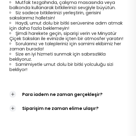
Mutfak tezgahında, çalışma masasında veya
balkonda kullanarak bitkilerinizi sevgiyle büyütün.
Siz sadece bitkilerinizi yerleştirin, gerisini
saksılarımız halletsin!
Haydi, umut dolu bir bitki serüvenine adım atmak
için daha fazla beklemeyin!
Şimdi harekete geçin, siparişi verin ve Minyatür
Çiçek Saksıları ile evinizde içten bir atmosfer yaratın!
Sorularınız ve talepleriniz için samimi ekibimiz her
zaman burada!
Size en iyi hizmeti sunmak için sabırsızlıkla
bekliyoruz.
Samimiyetle umut dolu bir bitki yolculuğu sizi
bekliyor!
Para iadem ne zaman gerçekleşir?
Siparişim ne zaman elime ulaşır?