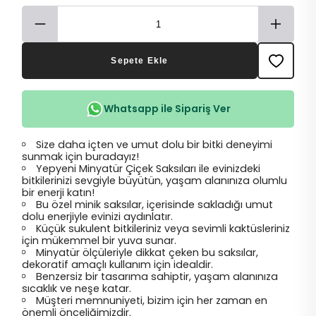
Sepete Ekle
Whatsapp ile Sipariş Ver
Size daha içten ve umut dolu bir bitki deneyimi
sunmak için buradayız!
Yepyeni Minyatür Çiçek Saksıları ile evinizdeki
bitkilerinizi sevgiyle büyütün, yaşam alanınıza olumlu
bir enerji katın!
Bu özel minik saksılar, içerisinde sakladığı umut
dolu enerjiyle evinizi aydınlatır.
Küçük sukulent bitkileriniz veya sevimli kaktüsleriniz
için mükemmel bir yuva sunar.
Minyatür ölçüleriyle dikkat çeken bu saksılar,
dekoratif amaçlı kullanım için idealdir.
Benzersiz bir tasarıma sahiptir, yaşam alanınıza
sıcaklık ve neşe katar.
Müşteri memnuniyeti, bizim için her zaman en
önemli önceliğimizdir.