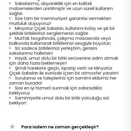
Saksılarımız, dayanıklılık için en kaliteli
malzemelerden üretilmiştir ve uzun süreli kullanım
sağlar.
Size tam bir memnuniyet garantisi vermekten
mutluluk duyuyoruz!
Minyatür Çiçek Saksıları, kullanımı kolay ve şık bir
şekilde bitkilerinizi sergilemenizi sağlar.
Mutfak tezgahında, çalışma masasında veya
balkonda kullanarak bitkilerinizi sevgiyle büyütün.
Siz sadece bitkilerinizi yerleştirin, gerisini
saksılarımız halletsin!
Haydi, umut dolu bir bitki serüvenine adım atmak
için daha fazla beklemeyin!
Şimdi harekete geçin, siparişi verin ve Minyatür
Çiçek Saksıları ile evinizde içten bir atmosfer yaratın!
Sorularınız ve talepleriniz için samimi ekibimiz her
zaman burada!
Size en iyi hizmeti sunmak için sabırsızlıkla
bekliyoruz.
Samimiyetle umut dolu bir bitki yolculuğu sizi
bekliyor!
Para iadem ne zaman gerçekleşir?