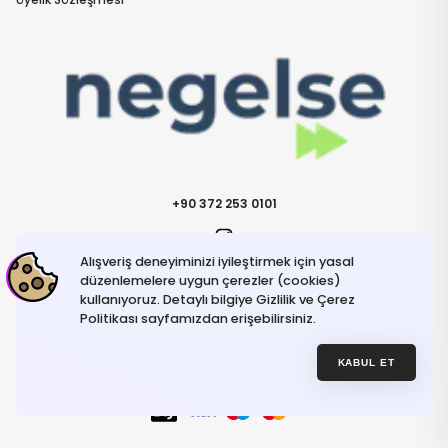
+90 372 253 0101
Alışveriş deneyiminizi iyileştirmek için yasal
İletişime Geçin
info@negelse.com
düzenlemelere uygun çerezler (cookies)
kullanıyoruz. Detaylı bilgiye Gizlilik ve Çerez
Politikası sayfamızdan erişebilirsiniz.
Hakkımızda
Gizlilik ve Güvenlik Politikası
Kullanım Koşulları
KABUL ET
İptal ve İade Şartları
© NeGelse , 2025