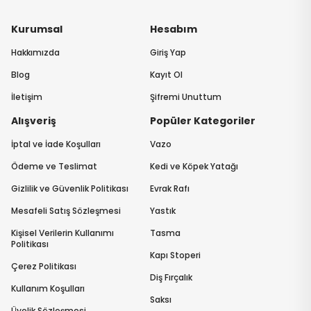
Kurumsal
Hesabım
Hakkımızda
Giriş Yap
Blog
Kayıt Ol
İletişim
Şifremi Unuttum
Alışveriş
Popüler Kategoriler
İptal ve İade Koşulları
Vazo
Ödeme ve Teslimat
Kedi ve Köpek Yatağı
Gizlilik ve Güvenlik Politikası
Evrak Rafı
Mesafeli Satış Sözleşmesi
Yastık
Kişisel Verilerin Kullanımı
Tasma
Politikası
Kapı Stoperi
Çerez Politikası
Diş Fırçalık
Kullanım Koşulları
Saksı
Üyelik Sözleşmesi