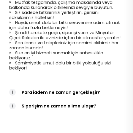
Mutfak tezgahında, çalışma masasında veya
balkonda kullanarak bitkilerinizi sevgiyle büyütün.
Siz sadece bitkilerinizi yerleştirin, gerisini
saksılarımız halletsin!
Haydi, umut dolu bir bitki serüvenine adım atmak
için daha fazla beklemeyin!
Şimdi harekete geçin, siparişi verin ve Minyatür
Çiçek Saksıları ile evinizde içten bir atmosfer yaratın!
Sorularınız ve talepleriniz için samimi ekibimiz her
zaman burada!
Size en iyi hizmeti sunmak için sabırsızlıkla
bekliyoruz.
Samimiyetle umut dolu bir bitki yolculuğu sizi
bekliyor!
Para iadem ne zaman gerçekleşir?
Siparişim ne zaman elime ulaşır?