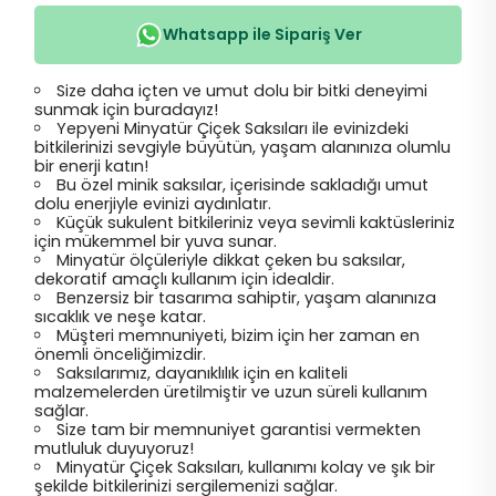
Whatsapp ile Sipariş Ver
Size daha içten ve umut dolu bir bitki deneyimi
sunmak için buradayız!
Yepyeni Minyatür Çiçek Saksıları ile evinizdeki
bitkilerinizi sevgiyle büyütün, yaşam alanınıza olumlu
bir enerji katın!
Bu özel minik saksılar, içerisinde sakladığı umut
dolu enerjiyle evinizi aydınlatır.
Küçük sukulent bitkileriniz veya sevimli kaktüsleriniz
için mükemmel bir yuva sunar.
Minyatür ölçüleriyle dikkat çeken bu saksılar,
dekoratif amaçlı kullanım için idealdir.
Benzersiz bir tasarıma sahiptir, yaşam alanınıza
sıcaklık ve neşe katar.
Müşteri memnuniyeti, bizim için her zaman en
önemli önceliğimizdir.
Saksılarımız, dayanıklılık için en kaliteli
malzemelerden üretilmiştir ve uzun süreli kullanım
sağlar.
Size tam bir memnuniyet garantisi vermekten
mutluluk duyuyoruz!
Minyatür Çiçek Saksıları, kullanımı kolay ve şık bir
şekilde bitkilerinizi sergilemenizi sağlar.