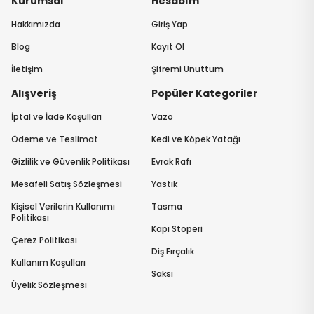
Kurumsal
Hesabım
Hakkımızda
Giriş Yap
Blog
Kayıt Ol
İletişim
Şifremi Unuttum
Alışveriş
Popüler Kategoriler
İptal ve İade Koşulları
Vazo
Ödeme ve Teslimat
Kedi ve Köpek Yatağı
Gizlilik ve Güvenlik Politikası
Evrak Rafı
Mesafeli Satış Sözleşmesi
Yastık
Kişisel Verilerin Kullanımı
Tasma
Politikası
Kapı Stoperi
Çerez Politikası
Diş Fırçalık
Kullanım Koşulları
Saksı
Üyelik Sözleşmesi