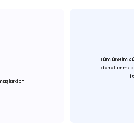
Tüm üretim sü
denetlenmekt
f
maşlardan