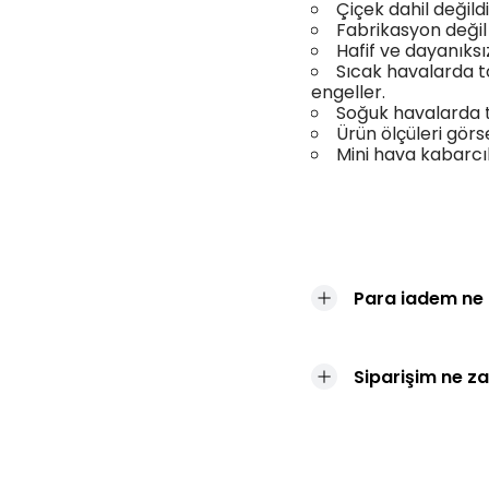
Çiçek dahil değildi
Fabrikasyon değil 
Hafif ve dayanıksı
Sıcak havalarda to
engeller.
Soğuk havalarda 
Ürün ölçüleri gör
Mini hava kabarcı
Para iadem ne
Siparişim ne z