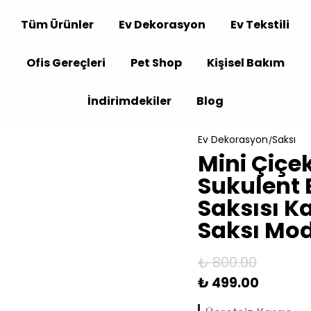
Tüm Ürünler
Ev Dekorasyon
Ev Tekstili
Ofis Gereçleri
Pet Shop
Kişisel Bakım
İndirimdekiler
Blog
Ev Dekorasyon
Saksı
Mini Çiçe
Sukulent 
Saksısı K
Saksı Mod
₺ 800.00
₺ 499.00