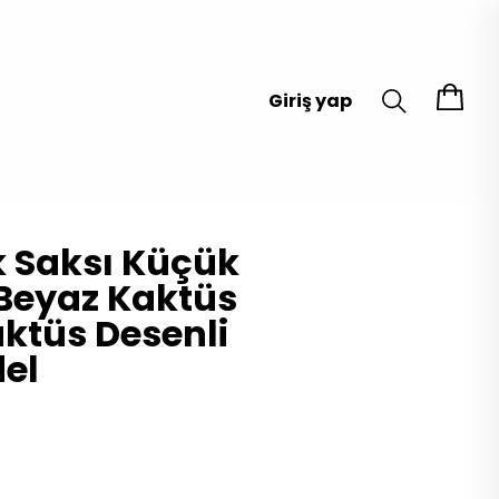
Giriş yap
k Saksı Küçük
Beyaz Kaktüs
aktüs Desenli
el