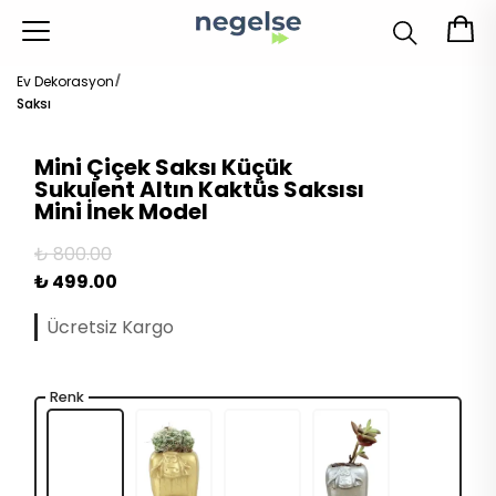
Ev Dekorasyon
Saksı
Mini Çiçek Saksı Küçük
Sukulent Altın Kaktüs Saksısı
Mini İnek Model
₺ 800.00
₺ 499.00
Ücretsiz Kargo
Renk