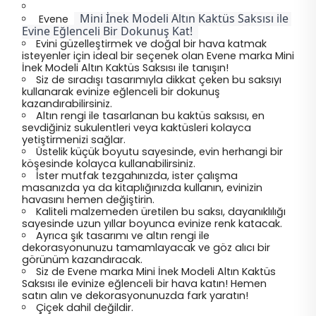
Mini İnek Modeli Altın Kaktüs Saksısı ile 
Evene
Evine Eğlenceli Bir Dokunuş Kat!
Evini güzelleştirmek ve doğal bir hava katmak
isteyenler için ideal bir seçenek olan Evene marka Mini
İnek Modeli Altın Kaktüs Saksısı ile tanışın!
Siz de sıradışı tasarımıyla dikkat çeken bu saksıyı
kullanarak evinize eğlenceli bir dokunuş
kazandırabilirsiniz.
Altın rengi ile tasarlanan bu kaktüs saksısı, en
sevdiğiniz sukulentleri veya kaktüsleri kolayca
yetiştirmenizi sağlar.
Üstelik küçük boyutu sayesinde, evin herhangi bir
köşesinde kolayca kullanabilirsiniz.
İster mutfak tezgahınızda, ister çalışma
masanızda ya da kitaplığınızda kullanın, evinizin
havasını hemen değiştirin.
Kaliteli malzemeden üretilen bu saksı, dayanıklılığı
sayesinde uzun yıllar boyunca evinize renk katacak.
Ayrıca şık tasarımı ve altın rengi ile
dekorasyonunuzu tamamlayacak ve göz alıcı bir
görünüm kazandıracak.
Siz de Evene marka Mini İnek Modeli Altın Kaktüs
Saksısı ile evinize eğlenceli bir hava katın! Hemen
satın alın ve dekorasyonunuzda fark yaratın!
Çiçek dahil değildir.