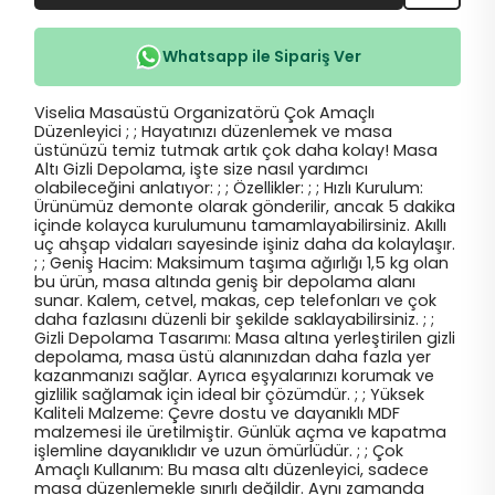
Whatsapp ile Sipariş Ver
Viselia Masaüstü Organizatörü Çok Amaçlı
Düzenleyici ; ; Hayatınızı düzenlemek ve masa
üstünüzü temiz tutmak artık çok daha kolay! Masa
Altı Gizli Depolama, işte size nasıl yardımcı
olabileceğini anlatıyor: ; ; Özellikler: ; ; Hızlı Kurulum:
Ürünümüz demonte olarak gönderilir, ancak 5 dakika
içinde kolayca kurulumunu tamamlayabilirsiniz. Akıllı
uç ahşap vidaları sayesinde işiniz daha da kolaylaşır.
; ; Geniş Hacim: Maksimum taşıma ağırlığı 1,5 kg olan
bu ürün, masa altında geniş bir depolama alanı
sunar. Kalem, cetvel, makas, cep telefonları ve çok
daha fazlasını düzenli bir şekilde saklayabilirsiniz. ; ;
Gizli Depolama Tasarımı: Masa altına yerleştirilen gizli
depolama, masa üstü alanınızdan daha fazla yer
kazanmanızı sağlar. Ayrıca eşyalarınızı korumak ve
gizlilik sağlamak için ideal bir çözümdür. ; ; Yüksek
Kaliteli Malzeme: Çevre dostu ve dayanıklı MDF
malzemesi ile üretilmiştir. Günlük açma ve kapatma
işlemline dayanıklıdır ve uzun ömürlüdür. ; ; Çok
Amaçlı Kullanım: Bu masa altı düzenleyici, sadece
masa düzenlemekle sınırlı değildir. Aynı zamanda