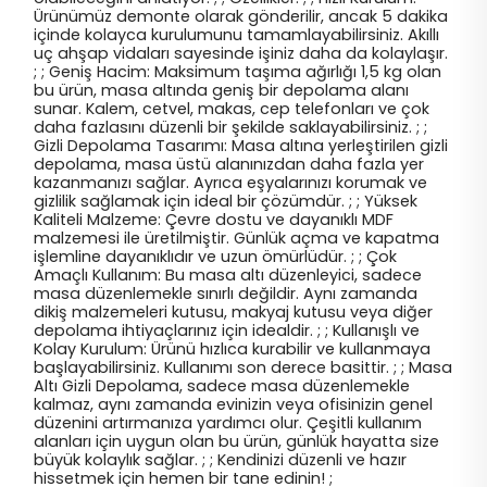
Ürünümüz demonte olarak gönderilir, ancak 5 dakika
içinde kolayca kurulumunu tamamlayabilirsiniz. Akıllı
uç ahşap vidaları sayesinde işiniz daha da kolaylaşır.
; ; Geniş Hacim: Maksimum taşıma ağırlığı 1,5 kg olan
bu ürün, masa altında geniş bir depolama alanı
sunar. Kalem, cetvel, makas, cep telefonları ve çok
daha fazlasını düzenli bir şekilde saklayabilirsiniz. ; ;
Gizli Depolama Tasarımı: Masa altına yerleştirilen gizli
depolama, masa üstü alanınızdan daha fazla yer
kazanmanızı sağlar. Ayrıca eşyalarınızı korumak ve
gizlilik sağlamak için ideal bir çözümdür. ; ; Yüksek
Kaliteli Malzeme: Çevre dostu ve dayanıklı MDF
malzemesi ile üretilmiştir. Günlük açma ve kapatma
işlemline dayanıklıdır ve uzun ömürlüdür. ; ; Çok
Amaçlı Kullanım: Bu masa altı düzenleyici, sadece
masa düzenlemekle sınırlı değildir. Aynı zamanda
dikiş malzemeleri kutusu, makyaj kutusu veya diğer
depolama ihtiyaçlarınız için idealdir. ; ; Kullanışlı ve
Kolay Kurulum: Ürünü hızlıca kurabilir ve kullanmaya
başlayabilirsiniz. Kullanımı son derece basittir. ; ; Masa
Altı Gizli Depolama, sadece masa düzenlemekle
kalmaz, aynı zamanda evinizin veya ofisinizin genel
düzenini artırmanıza yardımcı olur. Çeşitli kullanım
alanları için uygun olan bu ürün, günlük hayatta size
büyük kolaylık sağlar. ; ; Kendinizi düzenli ve hazır
hissetmek için hemen bir tane edinin! ;