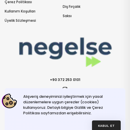
Çerez Politikası
Diş Fırçalık
Kullanım Koşulları
Saksı
Üyelik Sözleşmesi
+90 372 253 0101
Alışveriş deneyiminizi iyileştirmek için yasal
İletişime Geçin
info@negelse.com
düzenlemelere uygun çerezler (cookies)
kullanıyoruz. Detaylı bilgiye Gizlilik ve Çerez
Politikası sayfamızdan erişebilirsiniz.
Hakkımızda
Gizlilik ve Güvenlik Politikası
Kullanım Koşulları
KABUL ET
İptal ve İade Şartları