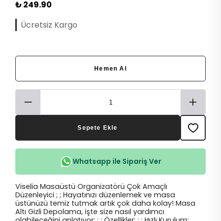
₺ 249.90
Ücretsiz Kargo
Hemen Al
Sepete Ekle
Whatsapp ile Sipariş Ver
Viselia Masaüstü Organizatörü Çok Amaçlı
Düzenleyici ; ; Hayatınızı düzenlemek ve masa
üstünüzü temiz tutmak artık çok daha kolay! Masa
Altı Gizli Depolama, işte size nasıl yardımcı
olabileceğini anlatıyor: ; ; Özellikler: ; ; Hızlı Kurulum: