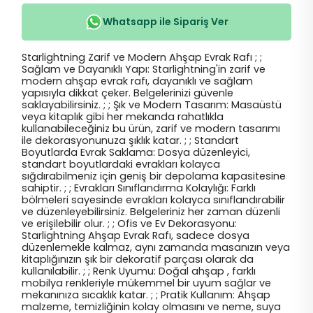
Whatsapp ile Sipariş Ver
Starlightning Zarif ve Modern Ahşap Evrak Rafı ; ;
Sağlam ve Dayanıklı Yapı: Starlightning'in zarif ve
modern ahşap evrak rafı, dayanıklı ve sağlam
yapısıyla dikkat çeker. Belgelerinizi güvenle
saklayabilirsiniz. ; ; Şık ve Modern Tasarım: Masaüstü
veya kitaplık gibi her mekanda rahatlıkla
kullanabileceğiniz bu ürün, zarif ve modern tasarımı
ile dekorasyonunuza şıklık katar. ; ; Standart
Boyutlarda Evrak Saklama: Dosya düzenleyici,
standart boyutlardaki evrakları kolayca
sığdırabilmeniz için geniş bir depolama kapasitesine
sahiptir. ; ; Evrakları Sınıflandırma Kolaylığı: Farklı
bölmeleri sayesinde evrakları kolayca sınıflandırabilir
ve düzenleyebilirsiniz. Belgeleriniz her zaman düzenli
ve erişilebilir olur. ; ; Ofis ve Ev Dekorasyonu:
Starlightning Ahşap Evrak Rafı, sadece dosya
düzenlemekle kalmaz, aynı zamanda masanızın veya
kitaplığınızın şık bir dekoratif parçası olarak da
kullanılabilir. ; ; Renk Uyumu: Doğal ahşap , farklı
mobilya renkleriyle mükemmel bir uyum sağlar ve
mekanınıza sıcaklık katar. ; ; Pratik Kullanım: Ahşap
malzeme, temizliğinin kolay olmasını ve neme, suya