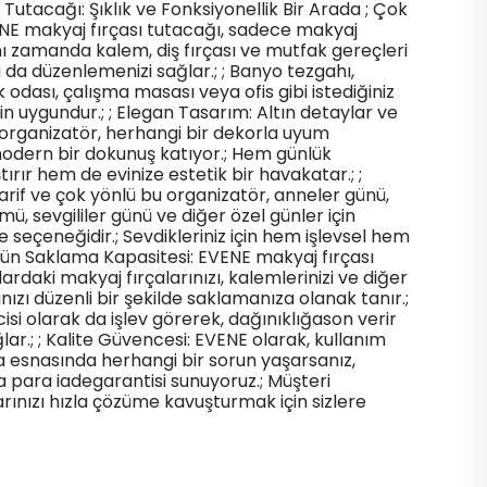
Tutacağı: Şıklık ve Fonksiyonellik Bir Arada ; Çok
NE makyaj fırçası tutacağı, sadece makyaj
aynı zamanda kalem, diş fırçası ve mutfak gereçleri
zı da düzenlemenizi sağlar.; ; Banyo tezgahı,
 odası, çalışma masası veya ofis gibi istediğiniz
in uygundur.; ; Elegan Tasarım: Altın detaylar ve
bu organizatör, herhangi bir dekorla uyum
odern bir dokunuş katıyor.; Hem günlük
tırır hem de evinize estetik bir havakatar.; ;
if ve çok yönlü bu organizatör, anneler günü,
, sevgililer günü ve diğer özel günler için
seçeneğidir.; Sevdikleriniz için hem işlevsel hem
Üstün Saklama Kapasitesi: EVENE makyaj fırçası
ardaki makyaj fırçalarınızı, kalemlerinizi ve diğer
nızı düzenli bir şekilde saklamanıza olanak tanır.;
isi olarak da işlev görerek, dağınıklığason verir
lar.; ; Kalite Güvencesi: EVENE olarak, kullanım
 esnasında herhangi bir sorun yaşarsanız,
a para iadegarantisi sunuyoruz.; Müşteri
rınızı hızla çözüme kavuşturmak için sizlere