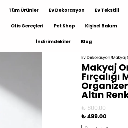
Tüm Ürünler
Ev Dekorasyon
Ev Tekstili
Ofis Gereçleri
Pet Shop
Kişisel Bakım
İndirimdekiler
Blog
Ev Dekorasyon
Makyaj 
Makyaj Or
Fırçalığı
Organizer
Altın Ren
₺ 800.00
₺ 499.00