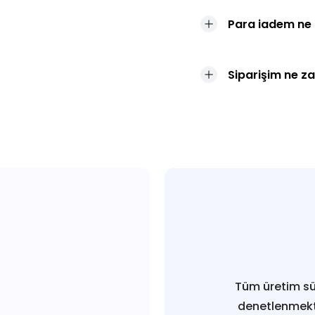
Para iadem ne
Siparişim ne z
Tüm üretim sü
denetlenmekt