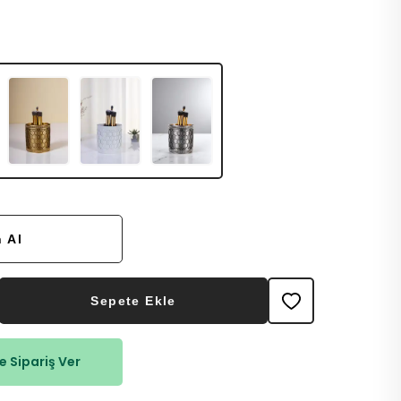
 Al
Sepete Ekle
 Sipariş Ver