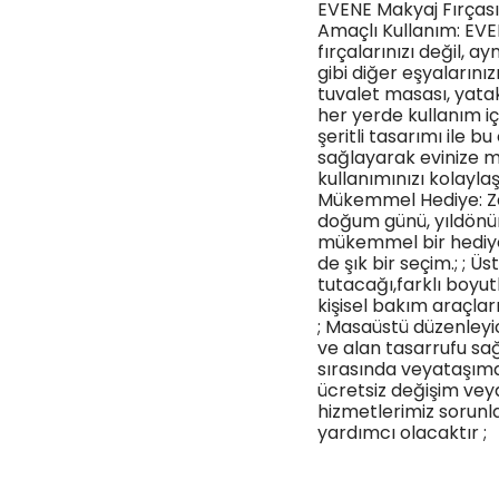
EVENE Makyaj Fırçası 
Amaçlı Kullanım: EVE
fırçalarınızı değil, 
gibi diğer eşyalarını
tuvalet masası, yatak
her yerde kullanım iç
şeritli tasarımı ile 
sağlayarak evinize m
kullanımınızı kolaylaş
Mükemmel Hediye: Zar
doğum günü, yıldönümü
mükemmel bir hediye 
de şık bir seçim.; ; 
tutacağı,farklı boyutl
kişisel bakım araçları
; Masaüstü düzenleyic
ve alan tasarrufu sağ
sırasında veyataşıma
ücretsiz değişim vey
hizmetlerimiz sorunla
yardımcı olacaktır ;