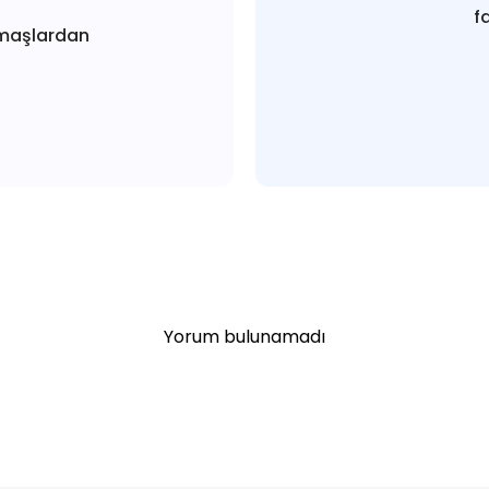
f
maşlardan
Yorum bulunamadı