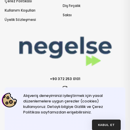
Çerez Politikası
Diş Fırçalık
Kullanım Koşulları
Saksı
Üyelik Sözleşmesi
+90 372 253 0101
Alışveriş deneyiminizi iyileştirmek için yasal
İletişime Geçin
info@negelse.com
düzenlemelere uygun çerezler (cookies)
kullanıyoruz. Detaylı bilgiye Gizlilik ve Çerez
Politikası sayfamızdan erişebilirsiniz.
Hakkımızda
Gizlilik ve Güvenlik Politikası
Kullanım Koşulları
KABUL ET
İptal ve İade Şartları