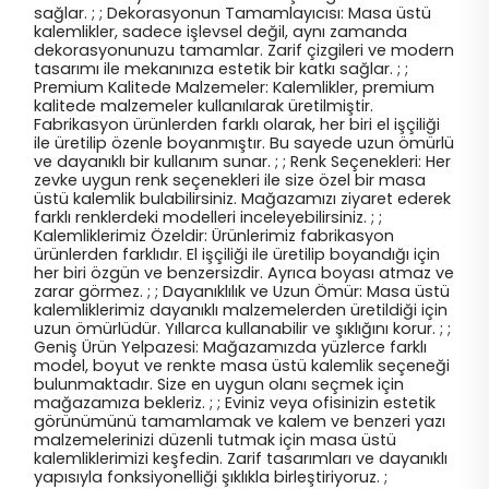
sağlar. ; ; Dekorasyonun Tamamlayıcısı: Masa üstü
kalemlikler, sadece işlevsel değil, aynı zamanda
dekorasyonunuzu tamamlar. Zarif çizgileri ve modern
tasarımı ile mekanınıza estetik bir katkı sağlar. ; ;
Premium Kalitede Malzemeler: Kalemlikler, premium
kalitede malzemeler kullanılarak üretilmiştir.
Fabrikasyon ürünlerden farklı olarak, her biri el işçiliği
ile üretilip özenle boyanmıştır. Bu sayede uzun ömürlü
ve dayanıklı bir kullanım sunar. ; ; Renk Seçenekleri: Her
zevke uygun renk seçenekleri ile size özel bir masa
üstü kalemlik bulabilirsiniz. Mağazamızı ziyaret ederek
farklı renklerdeki modelleri inceleyebilirsiniz. ; ;
Kalemliklerimiz Özeldir: Ürünlerimiz fabrikasyon
ürünlerden farklıdır. El işçiliği ile üretilip boyandığı için
her biri özgün ve benzersizdir. Ayrıca boyası atmaz ve
zarar görmez. ; ; Dayanıklılık ve Uzun Ömür: Masa üstü
kalemliklerimiz dayanıklı malzemelerden üretildiği için
uzun ömürlüdür. Yıllarca kullanabilir ve şıklığını korur. ; ;
Geniş Ürün Yelpazesi: Mağazamızda yüzlerce farklı
model, boyut ve renkte masa üstü kalemlik seçeneği
bulunmaktadır. Size en uygun olanı seçmek için
mağazamıza bekleriz. ; ; Eviniz veya ofisinizin estetik
görünümünü tamamlamak ve kalem ve benzeri yazı
malzemelerinizi düzenli tutmak için masa üstü
kalemliklerimizi keşfedin. Zarif tasarımları ve dayanıklı
yapısıyla fonksiyonelliği şıklıkla birleştiriyoruz. ;