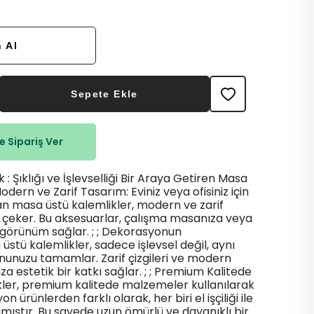
 Al
Sepete Ekle
 Sipariş Ver
 : Şıklığı ve İşlevselliği Bir Araya Getiren Masa
 Modern ve Zarif Tasarım: Eviniz veya ofisiniz için
an masa üstü kalemlikler, modern ve zarif
t çeker. Bu aksesuarlar, çalışma masanıza veya
r görünüm sağlar. ; ; Dekorasyonun
stü kalemlikler, sadece işlevsel değil, aynı
nuzu tamamlar. Zarif çizgileri ve modern
za estetik bir katkı sağlar. ; ; Premium Kalitede
ler, premium kalitede malzemeler kullanılarak
on ürünlerden farklı olarak, her biri el işçiliği ile
mıştır. Bu sayede uzun ömürlü ve dayanıklı bir