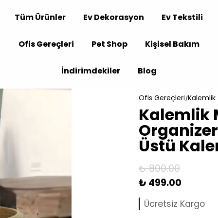
Tüm Ürünler
Ev Dekorasyon
Ev Tekstili
Ofis Gereçleri
Pet Shop
Kişisel Bakım
İndirimdekiler
Blog
Ofis Gereçleri
Kalemlik
Kalemlik
Organizer
Üstü Kale
₺ 800.00
₺ 499.00
Ücretsiz Kargo