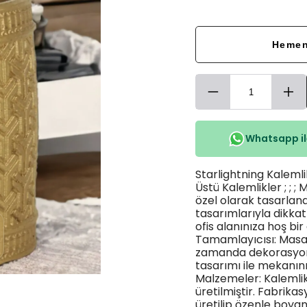
Hemen
Whatsapp ile
Starlightning Kalemlik
Üstü Kalemlikler ; ; ;
özel olarak tasarlan
tasarımlarıyla dikka
ofis alanınıza hoş bi
Tamamlayıcısı: Masa ü
zamanda dekorasyonu
tasarımı ile mekanını
Malzemeler: Kalemlik
üretilmiştir. Fabrikasy
üretilip özenle boyan