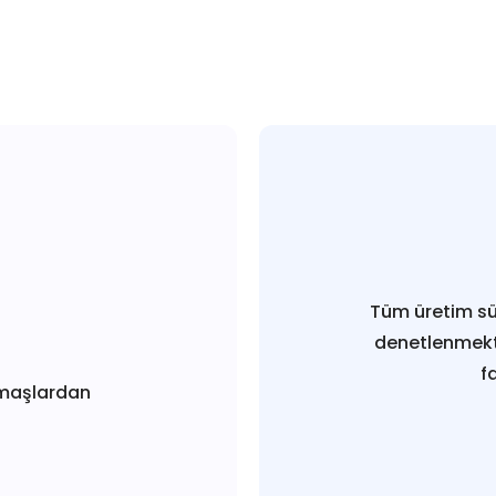
Tüm üretim sü
denetlenmekt
f
maşlardan