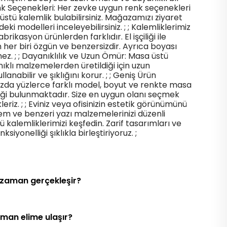
enk Seçenekleri: Her zevke uygun renk seçenekleri
 üstü kalemlik bulabilirsiniz. Mağazamızı ziyaret
eki modelleri inceleyebilirsiniz. ; ; Kalemliklerimiz
brikasyon ürünlerden farklıdır. El işçiliği ile
in her biri özgün ve benzersizdir. Ayrıca boyası
z. ; ; Dayanıklılık ve Uzun Ömür: Masa üstü
ıklı malzemelerden üretildiği için uzun
lanabilir ve şıklığını korur. ; ; Geniş Ürün
zda yüzlerce farklı model, boyut ve renkte masa
ği bulunmaktadır. Size en uygun olanı seçmek
riz. ; ; Eviniz veya ofisinizin estetik görünümünü
 ve benzeri yazı malzemelerinizi düzenli
 kalemliklerimizi keşfedin. Zarif tasarımları ve
ksiyonelliği şıklıkla birleştiriyoruz. ;
 zaman gerçekleşir?
aman elime ulaşır?