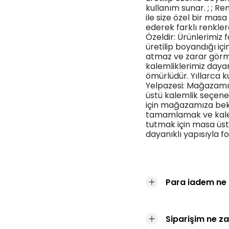
kullanım sunar. ; ; R
ile size özel bir masa
ederek farklı renklerd
Özeldir: Ürünlerimiz fa
üretilip boyandığı iç
atmaz ve zarar görme
kalemliklerimiz dayan
ömürlüdür. Yıllarca kul
Yelpazesi: Mağazamı
üstü kalemlik seçene
için mağazamıza bekle
tamamlamak ve kalem
tutmak için masa üstü
dayanıklı yapısıyla fon
Para iadem ne
Siparişim ne z