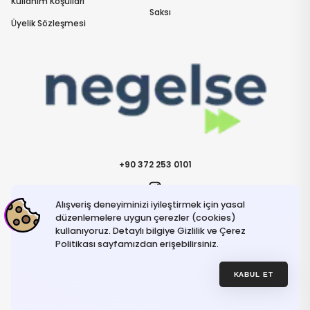
Kullanım Koşulları
Saksı
Üyelik Sözleşmesi
+90 372 253 0101
Alışveriş deneyiminizi iyileştirmek için yasal
İletişime Geçin
info@negelse.com
düzenlemelere uygun çerezler (cookies)
kullanıyoruz. Detaylı bilgiye Gizlilik ve Çerez
Politikası sayfamızdan erişebilirsiniz.
Hakkımızda
Gizlilik ve Güvenlik Politikası
Kullanım Koşulları
KABUL ET
İptal ve İade Şartları
© NeGelse , 2025