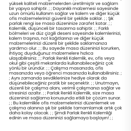
yüksek kaliteli malzemelerden üretilmiştir ve sağlam
bir yapıya sahiptir. ; ; Dayanıklı malzemesi sayesinde
uzun ömürlü kullanım sağlar ve kalem ve diğer küçük
ofis malzemelerinizi güvenli bir şekilde saklar. ; ; Şık
parlak rengi ise masa düzeninize zarafet katar. ; ;
Kalemlik, düşünceli bir tasarıma sahiptir. ; ; Farklı
bölmeleri ve düz çizgili deseni sayesinde kalemlerinizi,
kalem traşınızı, not kağıtlarınızı ve diğer küçük
malzemelerinizi düzenli bir şekilde saklamanıza
yardımcı olur. ; ; Bu sayede masa düzeninizi korurken,
ihtiyaç duyduğunuz malzemelere hızlıca
ulaşabilirsiniz. ; ; Parlak Renkli Kalemlik, ev, ofis veya
okul gibi çeşitli mekanlarda kullanabileceğiniz çok
yönlü bir üründür. ; ; Çalışma masanızda, ofis
masanızda veya öğrenci masanızda kullanabilirsiniz. ;
; Aynı zamanda sevdiklerinize hediye olarak da
düşünebileceğiniz pratik bir seçenektir. ; ; Unutmayın,
düzenli bir çalışma alanı, verimli çalışmanızı sağlar ve
stresinizi azaltır. ; ; Parlak Renkli Kalemlik, size masa
düzeninizi sağlama konusunda etkili bir çözüm sunar.
; ; Bu kalemlikle ofis malzemelerinizi düzenlemek ve
çalışma alanınızı şık bir şekilde tamamlamak artık çok
daha kolay olacak. ; ; Şimdi Parlak Renkli Kalemliği
edinin ve masa düzeninizi sağlamaya başlayın! ; ;