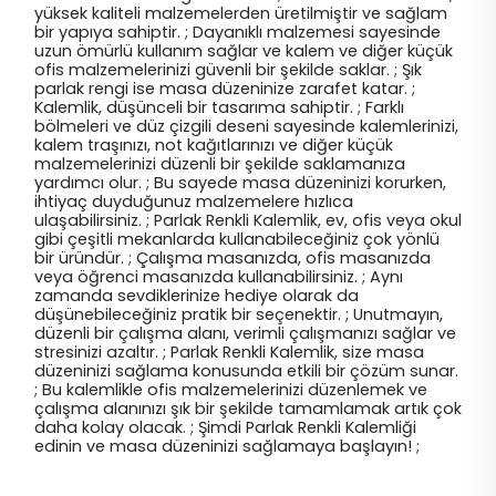
yüksek kaliteli malzemelerden üretilmiştir ve sağlam
bir yapıya sahiptir. ; Dayanıklı malzemesi sayesinde
uzun ömürlü kullanım sağlar ve kalem ve diğer küçük
ofis malzemelerinizi güvenli bir şekilde saklar. ; Şık
parlak rengi ise masa düzeninize zarafet katar. ;
Kalemlik, düşünceli bir tasarıma sahiptir. ; Farklı
bölmeleri ve düz çizgili deseni sayesinde kalemlerinizi,
kalem traşınızı, not kağıtlarınızı ve diğer küçük
malzemelerinizi düzenli bir şekilde saklamanıza
yardımcı olur. ; Bu sayede masa düzeninizi korurken,
ihtiyaç duyduğunuz malzemelere hızlıca
ulaşabilirsiniz. ; Parlak Renkli Kalemlik, ev, ofis veya okul
gibi çeşitli mekanlarda kullanabileceğiniz çok yönlü
bir üründür. ; Çalışma masanızda, ofis masanızda
veya öğrenci masanızda kullanabilirsiniz. ; Aynı
zamanda sevdiklerinize hediye olarak da
düşünebileceğiniz pratik bir seçenektir. ; Unutmayın,
düzenli bir çalışma alanı, verimli çalışmanızı sağlar ve
stresinizi azaltır. ; Parlak Renkli Kalemlik, size masa
düzeninizi sağlama konusunda etkili bir çözüm sunar.
; Bu kalemlikle ofis malzemelerinizi düzenlemek ve
çalışma alanınızı şık bir şekilde tamamlamak artık çok
daha kolay olacak. ; Şimdi Parlak Renkli Kalemliği
edinin ve masa düzeninizi sağlamaya başlayın! ;