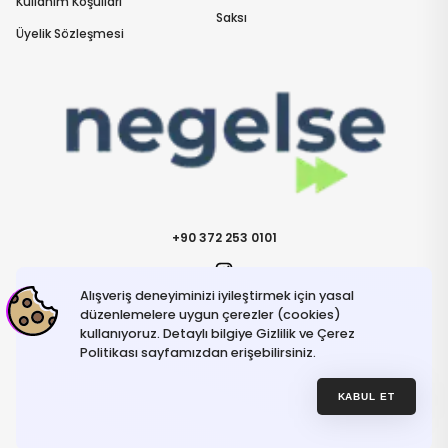
Kullanım Koşulları
Saksı
Üyelik Sözleşmesi
+90 372 253 0101
Alışveriş deneyiminizi iyileştirmek için yasal
İletişime Geçin
info@negelse.com
düzenlemelere uygun çerezler (cookies)
kullanıyoruz. Detaylı bilgiye Gizlilik ve Çerez
Politikası sayfamızdan erişebilirsiniz.
Hakkımızda
Gizlilik ve Güvenlik Politikası
Kullanım Koşulları
KABUL ET
İptal ve İade Şartları
© NeGelse , 2025