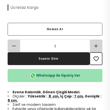
Ücretsiz Kargo
Hemen Al
Sepete Ekle
Whatsapp ile Sipariş Ver
Evene Kalemlik. Dönen Çizgili Model.
Ölçüler ;
Yükseklik :
8 cm
, İç Çap :
7 cm
, Genişlik :
8 cm.
Zarif ve modern tasarım
Evinizde veya ofisinizde kullanabileceğiniz şık bir