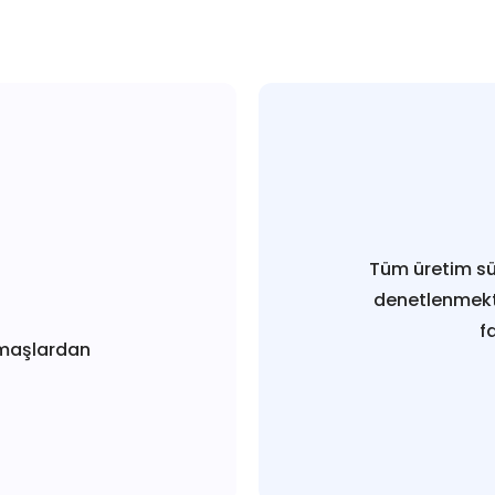
Tüm üretim sü
denetlenmekt
f
maşlardan