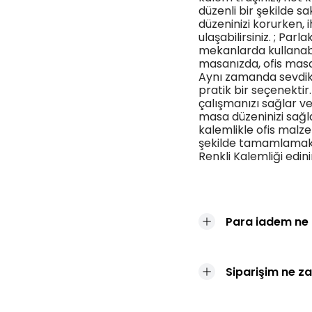
düzenli bir şekilde 
düzeninizi korurken,
ulaşabilirsiniz. ; Parla
mekanlarda kullanabi
masanızda, ofis masa
Aynı zamanda sevdikl
pratik bir seçenektir.
çalışmanızı sağlar ve s
masa düzeninizi sağl
kalemlikle ofis malze
şekilde tamamlamak a
Renkli Kalemliği edin
Para iadem ne
Siparişim ne z