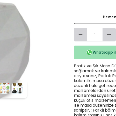
Hemen
Whatsapp ile
Pratik ve Şık Masa Dü
sağlamak ve kalemler
arıyorsanız, Parlak Re
kalemlik, masa düzen
düzenli hale getirecek
malzemelerden üretilm
malzemesi sayesinde
küçük ofis malzemeleri
ise masa düzeninize z
sahiptir. ; Farklı böl
kalem traşınızı, not 