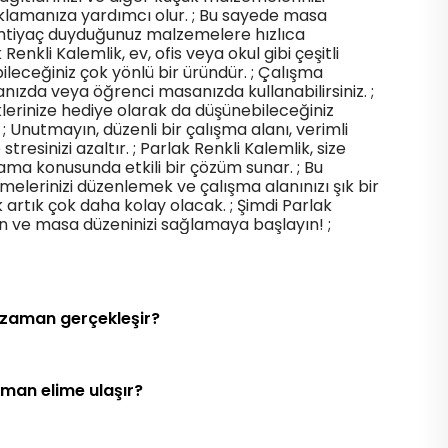
saklamanıza yardımcı olur. ; Bu sayede masa
 ihtiyaç duyduğunuz malzemelere hızlıca
k Renkli Kalemlik, ev, ofis veya okul gibi çeşitli
leceğiniz çok yönlü bir üründür. ; Çalışma
nızda veya öğrenci masanızda kullanabilirsiniz. ;
erinize hediye olarak da düşünebileceğiniz
 ; Unutmayın, düzenli bir çalışma alanı, verimli
tresinizi azaltır. ; Parlak Renkli Kalemlik, size
ama konusunda etkili bir çözüm sunar. ; Bu
melerinizi düzenlemek ve çalışma alanınızı şık bir
rtık çok daha kolay olacak. ; Şimdi Parlak
in ve masa düzeninizi sağlamaya başlayın! ;
 zaman gerçekleşir?
aman elime ulaşır?