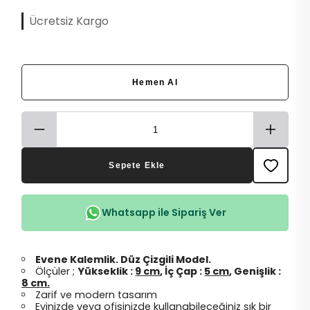
Ücretsiz Kargo
Hemen Al
Sepete Ekle
Whatsapp ile Sipariş Ver
Evene Kalemlik. Düz Çizgili Model.
Ölçüler ;
Yükseklik :
9 cm
, İç Çap :
5 cm
, Genişlik :
8 cm.
Zarif ve modern tasarım
Evinizde veya ofisinizde kullanabileceğiniz şık bir