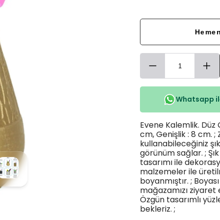
Hemen
Whatsapp ile
Evene Kalemlik. Düz Çi
cm, Genişlik : 8 cm. ;
kullanabileceğiniz şı
görünüm sağlar. ; Şık 
tasarımı ile dekora
malzemeler ile üretilmiş
boyanmıştır. ; Boyası
mağazamızı ziyaret ed
Özgün tasarımlı yüz
bekleriz. ;