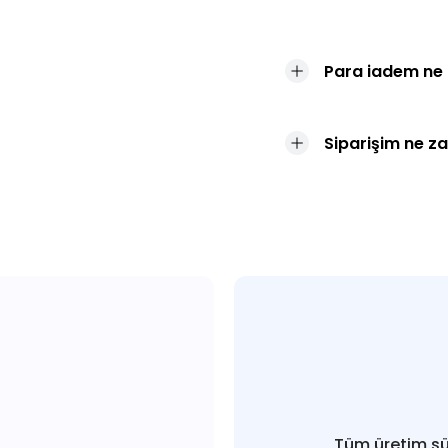
Para iadem ne
Siparişim ne z
Tüm üretim sü