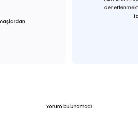
denetlenmekt
f
maşlardan
Yorum bulunamadı