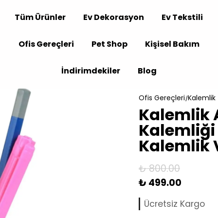
Tüm Ürünler
Ev Dekorasyon
Ev Tekstili
Ofis Gereçleri
Pet Shop
Kişisel Bakım
İndirimdekiler
Blog
Ofis Gereçleri
Kalemlik
Kalemlik 
Kalemliği
Kalemlik 
₺ 800.00
₺ 499.00
Ücretsiz Kargo