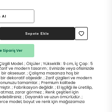
 Al
Sepete Ekle
 Sipariş Ver
zgili Model. ; Ölçüler ; Yükseklik : 9 cm, İç Çap : 5
 Zarif ve modern tasarım ; Evinizde veya ofisinizde
k bir aksesuar. ; Çalışma masanıza hoş bir
bir dekoratif objesidir. ; Zarif çizgileri ve modern
syonunuzu tamamlar. ; Premium kalitede
tir. ; Fabrikasyon değildir. ; El işçiliği ile üretilip,
 atmaz, zarar görmez. ; Renk çeşitleri için
ebilirsiniz. ; Dayanıklı ve uzun ömürlüdür. ;
lerce model, boyut ve renk için mağazamıza