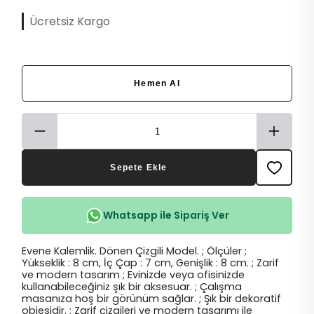
Ücretsiz Kargo
Hemen Al
Sepete Ekle
Whatsapp ile Sipariş Ver
Evene Kalemlik. Dönen Çizgili Model. ; Ölçüler ;
Yükseklik : 8 cm, İç Çap : 7 cm, Genişlik : 8 cm. ; Zarif
ve modern tasarım ; Evinizde veya ofisinizde
kullanabileceğiniz şık bir aksesuar. ; Çalışma
masanıza hoş bir görünüm sağlar. ; Şık bir dekoratif
objesidir. ; Zarif çizgileri ve modern tasarımı ile