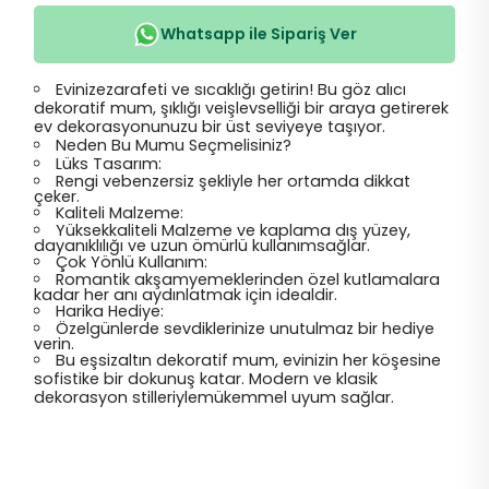
Whatsapp ile Sipariş Ver
Evinizezarafeti ve sıcaklığı getirin! Bu göz alıcı
dekoratif mum, şıklığı veişlevselliği bir araya getirerek
ev dekorasyonunuzu bir üst seviyeye taşıyor.
Neden Bu Mumu Seçmelisiniz?
Lüks Tasarım:
Rengi vebenzersiz şekliyle her ortamda dikkat
çeker.
Kaliteli Malzeme:
Yüksekkaliteli Malzeme ve kaplama dış yüzey,
dayanıklılığı ve uzun ömürlü kullanımsağlar.
Çok Yönlü Kullanım:
Romantik akşamyemeklerinden özel kutlamalara
kadar her anı aydınlatmak için idealdir.
Harika Hediye:
Özelgünlerde sevdiklerinize unutulmaz bir hediye
verin.
Bu eşsizaltın dekoratif mum, evinizin her köşesine
sofistike bir dokunuş katar. Modern ve klasik
dekorasyon stilleriylemükemmel uyum sağlar.