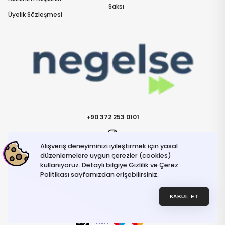
Saksı
Üyelik Sözleşmesi
+90 372 253 0101
Alışveriş deneyiminizi iyileştirmek için yasal
İletişime Geçin
info@negelse.com
düzenlemelere uygun çerezler (cookies)
kullanıyoruz. Detaylı bilgiye Gizlilik ve Çerez
Politikası sayfamızdan erişebilirsiniz.
Hakkımızda
Gizlilik ve Güvenlik Politikası
Kullanım Koşulları
KABUL ET
İptal ve İade Şartları
© NeGelse , 2025