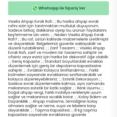
Whatsapp ile Sipariş Ver
Viselia Ahşap Evrak Rafı ; ; Bu harika ahşap evrak
rafını sizin için tanıtmaktan mutluluk duyuyorum.
Sadece birkaç dakikanızı ayırıp bu ürünün faydalarını
keşfetmeme izin verin. ; ; Neden Viselia Ahşap Evrak
Rafı? ; ; Bu raf, üstün kalitede malzemelerle üretilmiştir
ve dayanıklıdır. Belgelerinizi güvenle saklayabilir ve
düzenli tutabilirsiniz. ; ; Zarif Tasarım ; ; Viselia Ahşap
Evrak Rafı, zarif ve modern bir tasarıma sahiptir ve
ofisiniz veya eviniz için harika bir dekoratif öğe olabilir.
; ; Geniş Kapasite ; ; Standart boyutlardaki evrakları
düzenlemek için geniş bir depolama kapasitesine
sahiptir. ; ; Evrakları Kolayca Sınıflandırma ; ; Farklı
bölmeleri sayesinde evraklarınızı sınıflandırabilir ve
kolayca düzenleyebilirsiniz. ; ; Estetik Dekorasyon ; ;
Sadece evrak düzenlemekle kalmaz, aynı zamanda
mekanınıza estetik bir katkı sağlar. ; ; Renk Uyumu ; ;
Doğal ahşap rengi, farklı mobilya renkleriyle uyum
sağlar ve mekanınıza sıcaklık katar. ; ; Kolay Bakım ve
Dayanıklılık ; ; Ahşap malzeme, temizliğinin kolay
olmasını sağlar ve neme, suya ve lekelere karşı
dayanıklıdır. ; ; Taşıma Kapasitesi ; ; 8 kg taşıma
kapasitesi sayesinde evraklarınızı güvenle