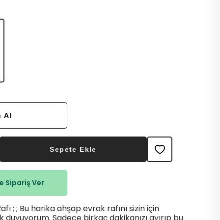
 Al
Sepete Ekle
 Sipariş Ver
fı ; ; Bu harika ahşap evrak rafını sizin için
 duyuyorum. Sadece birkaç dakikanızı ayırıp bu