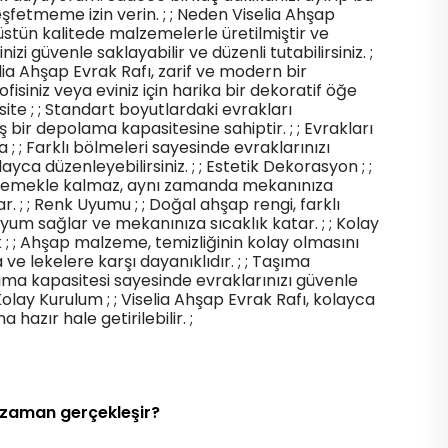
şfetmeme izin verin. ; ; Neden Viselia Ahşap
, üstün kalitede malzemelerle üretilmiştir ve
nizi güvenle saklayabilir ve düzenli tutabilirsiniz. ;
selia Ahşap Evrak Rafı, zarif ve modern bir
fisiniz veya eviniz için harika bir dekoratif öğe
pasite ; ; Standart boyutlardaki evrakları
 bir depolama kapasitesine sahiptir. ; ; Evrakları
 ; ; Farklı bölmeleri sayesinde evraklarınızı
layca düzenleyebilirsiniz. ; ; Estetik Dekorasyon ; ;
lemekle kalmaz, aynı zamanda mekanınıza
ar. ; ; Renk Uyumu ; ; Doğal ahşap rengi, farklı
yum sağlar ve mekanınıza sıcaklık katar. ; ; Kolay
 ; ; Ahşap malzeme, temizliğinin kolay olmasını
ve lekelere karşı dayanıklıdır. ; ; Taşıma
aşıma kapasitesi sayesinde evraklarınızı güvenle
; Kolay Kurulum ; ; Viselia Ahşap Evrak Rafı, kolayca
a hazır hale getirilebilir. ;
 zaman gerçekleşir?