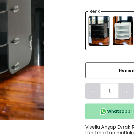
Renk
Hemen
Whatsapp ile
Viselia Ahşap Evrak Ra
tanıtmaktan mutluluk