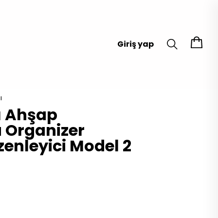
Giriş yap
ı
ı Ahşap
 Organizer
enleyici Model 2