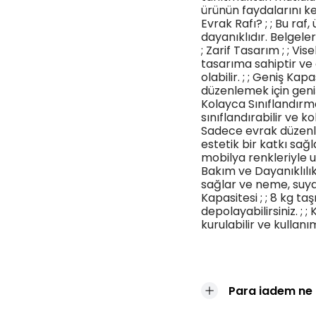
ürünün faydalarını ke
Evrak Rafı? ; ; Bu raf
dayanıklıdır. Belgeleri
; Zarif Tasarım ; ; Vi
tasarıma sahiptir ve o
olabilir. ; ; Geniş Ka
düzenlemek için geniş
Kolayca Sınıflandırma
sınıflandırabilir ve ko
Sadece evrak düzen
estetik bir katkı sağl
mobilya renkleriyle u
Bakım ve Dayanıklılık
sağlar ve neme, suya 
Kapasitesi ; ; 8 kg t
depolayabilirsiniz. ; 
kurulabilir ve kullanım
Para iadem ne