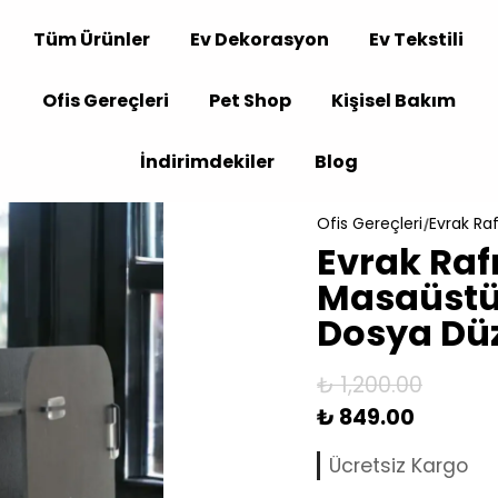
Tüm Ürünler
Ev Dekorasyon
Ev Tekstili
Ofis Gereçleri
Pet Shop
Kişisel Bakım
İndirimdekiler
Blog
Ofis Gereçleri
Evrak Raf
Evrak Raf
Masaüstü
Dosya Düz
₺ 1,200.00
₺ 849.00
Ücretsiz Kargo