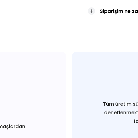
Siparişim ne z
Tüm üretim sü
denetlenmekt
f
maşlardan