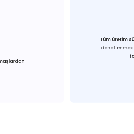
Tüm üretim sü
denetlenmekt
f
maşlardan