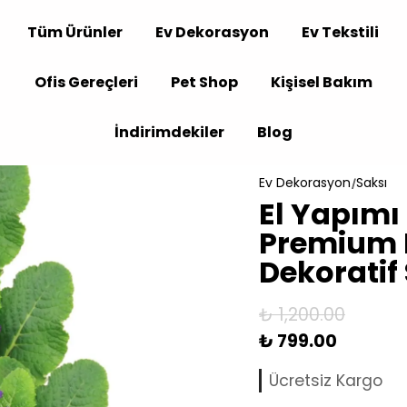
Tüm Ürünler
Ev Dekorasyon
Ev Tekstili
Ofis Gereçleri
Pet Shop
Kişisel Bakım
İndirimdekiler
Blog
Ev Dekorasyon
Saksı
El Yapımı 
Premium K
Dekoratif
₺ 1,200.00
₺ 799.00
Ücretsiz Kargo