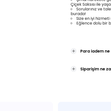
Çiçek Saksısı ile yaş
Sorularınız ve tal
burada!
Size en iyi hizmeti
Eğlence dolu bir b
Para iadem ne
Siparişim ne z