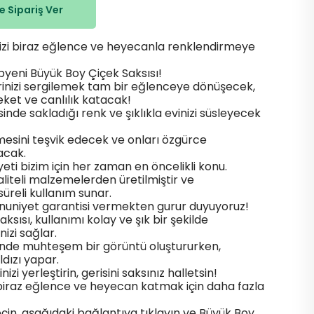
 Sipariş Ver
rinizi biraz eğlence ve heyecanla renklendirmeye
pyeni Büyük Boy Çiçek Saksısı!
erinizi sergilemek tam bir eğlenceye dönüşecek,
ket ve canlılık katacak!
isinde sakladığı renk ve şıklıkla evinizi süsleyecek
ümesini teşvik edecek ve onları özgürce
acak.
ti bizim için her zaman en öncelikli konu.
aliteli malzemelerden üretilmiştir ve
süreli kullanım sunar.
nuniyet garantisi vermekten gurur duyuyoruz!
ksısı, kullanımı kolay ve şık bir şekilde
nizi sağlar.
sinde muhteşem bir görüntü oluştururken,
ıldızı yapar.
nizi yerleştirin, gerisini saksınız halletsin!
e biraz eğlence ve heyecan katmak için daha fazla
çin, aşağıdaki bağlantıya tıklayın ve Büyük Boy