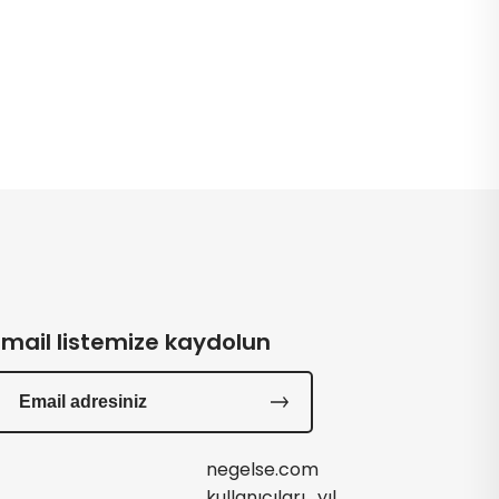
Email listemize kaydolun
negelse.com
kullanıcıları , yıl