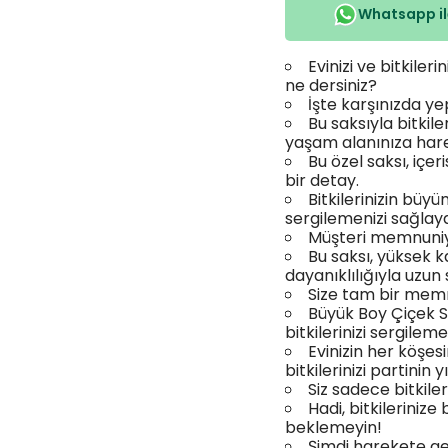
Whatsapp ile
Evinizi ve bitkile
ne dersiniz?
İşte karşınızda ye
Bu saksıyla bitkil
yaşam alanınıza hare
Bu özel saksı, içer
bir detay.
Bitkilerinizin büy
sergilemenizi sağlay
Müşteri memnuniye
Bu saksı, yüksek k
dayanıklılığıyla uzun 
Size tam bir mem
Büyük Boy Çiçek Sa
bitkilerinizi sergileme
Evinizin her köşe
bitkilerinizi partinin y
Siz sadece bitkileri
Hadi, bitkileriniz
beklemeyin!
Şimdi harekete ge