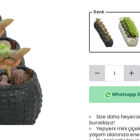
Renk
Whatsapp ile
Size daha heyecanl
buradayız!
Yepyeni mini çiçek 
yaşam alanınıza enerj