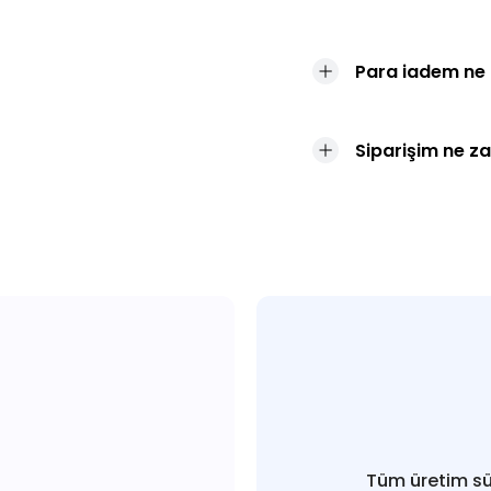
Para iadem ne
Siparişim ne z
Tüm üretim sü