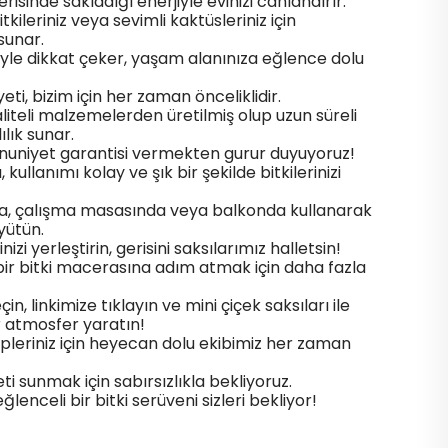
çerisinde sakladığı enerjiyle evinizi canlandırır.
kileriniz veya sevimli kaktüsleriniz için
sunar.
ngiiyle dikkat çeker, yaşam alanınıza eğlence dolu
i, bizim için her zaman önceliklidir.
aliteli malzemelerden üretilmiş olup uzun süreli
ılık sunar.
nuniyet garantisi vermekten gurur duyuyoruz!
, kullanımı kolay ve şık bir şekilde bitkilerinizi
a, çalışma masasında veya balkonda kullanarak
üyütün.
nizi yerleştirin, gerisini saksılarımız halletsin!
 bir bitki macerasına adım atmak için daha fazla
n, linkimize tıklayın ve mini çiçek saksıları ile
r atmosfer yaratın!
epleriniz için heyecan dolu ekibimiz her zaman
eti sunmak için sabırsızlıkla bekliyoruz.
lenceli bir bitki serüveni sizleri bekliyor!