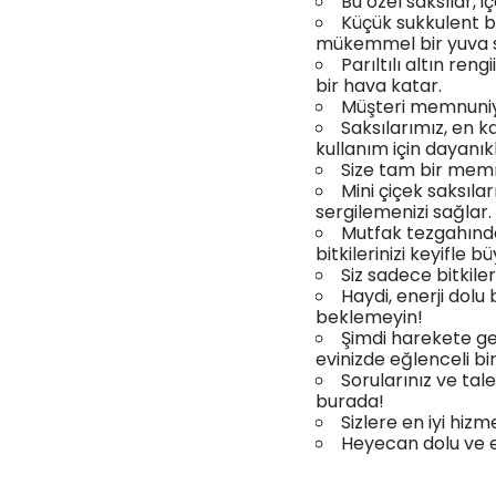
Bu özel saksılar, i
Küçük sukkulent bit
mükemmel bir yuva 
Parıltılı altın re
bir hava katar.
Müşteri memnuniyet
Saksılarımız, en k
kullanım için dayanıkl
Size tam bir mem
Mini çiçek saksıları
sergilemenizi sağlar.
Mutfak tezgahınd
bitkilerinizi keyifle b
Siz sadece bitkileri
Haydi, enerji dolu
beklemeyin!
Şimdi harekete geçi
evinizde eğlenceli bi
Sorularınız ve tal
burada!
Sizlere en iyi hizm
Heyecan dolu ve eğ