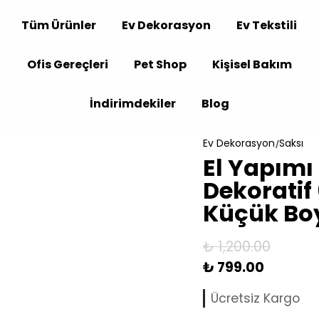
Tüm Ürünler
Ev Dekorasyon
Ev Tekstili
Ofis Gereçleri
Pet Shop
Kişisel Bakım
İndirimdekiler
Blog
Ev Dekorasyon
Saksı
El Yapımı 
Dekoratif
Küçük Bo
₺ 1,200.00
₺ 799.00
Ücretsiz Kargo