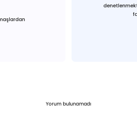
denetlenmekt
f
maşlardan
Yorum bulunamadı