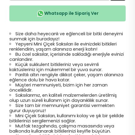
Whatsapp ile Sipariş Ver
Size daha heyecanlı ve eğlenceli bir bitki deneyimi
sunmak için buradayız!
Yepyeni Mini Çiçek Saksıları ile evinizdeki bitkileri
renklendirin, yaşam alanınıza enerji katın!
Bu özel saksılar, içerisinde sakladığı enerjiyle evinizi
canlandırır.
Küçük sukkulent bitkileriniz veya sevimli
kaktüsleriniz için mükemmel bir yuva sunar.
Parıltılı altın rengiiyle dikkat çeker, yaşam alanınıza
eğlence dolu bir hava katar.
Müşteri memnuniyeti, bizim için her zaman
önceliklidir.
Saksılarımız, en kaliteli malzemelerden üretilmiş
olup uzun süreli kullanım için dayanıklılık sunar.
Size tam bir memnuniyet garantisi vermekten
gurur duyuyoruz!
Mini Çiçek Saksıları, kullanımı kolay ve şık bir şekilde
bitkilerinizi sergilemenizi sağlar.
Mutfak tezgahında, çalışma masasında veya
balkonda kullanarak bitkilerinizi keyifle büyütün.