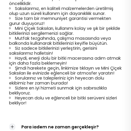
önceliklidir.
Saksılarımız, en kaliteli malzemelerden üretilmiş
olup uzun süreli kullanım için dayanıklılık sunar.
Size tam bir memnuniyet garantisi vermekten
gurur duyuyoruz!
Mini Çiçek Saksıları, kullanımı kolay ve şık bir şekilde
bitkilerinizi sergilemenizi sağlar.
Mutfak tezgahında, çalışma masasında veya
balkonda kullanarak bitkilerinizi keyifle büyütün.
Siz sadece bitkilerinizi yerleştirin, gerisini
saksılarımız halletsin!
Haydi, enerji dolu bir bitki macerasına adım atmak
için daha fazla beklemeyin!
Şimdi harekete geçin, linkimize tıklayın ve Mini Çiçek
Saksıları ile evinizde eğlenceli bir atmosfer yaratın!
Sorularınız ve talepleriniz için heyecan dolu
ekibimiz her zaman burada!
Sizlere en iyi hizmeti sunmak için sabırsızlıkla
bekliyoruz.
Heyecan dolu ve eğlenceli bir bitki serüveni sizleri
bekliyor!
Para iadem ne zaman gerçekleşir?