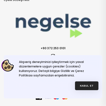
+90 372 253 0101
Alışveriş deneyiminizi iyileştirmek için yasal
İletişime Geçin
info@negelse.com
düzenlemelere uygun çerezler (cookies)
kullanıyoruz. Detaylı bilgiye Gizlilik ve Çerez
Politikası sayfamızdan erişebilirsiniz.
Hakkımızda
Gizlilik ve Güvenlik Politikası
Kullanım Koşulları
KABUL ET
İptal ve İade Şartları
© NeGelse , 2025