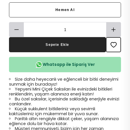
Hemen Al
Sepete Ekle
Whatsapp ile Sipariş Ver
Size daha heyecanlı ve eğlenceli bir bitki deneyimi
sunmak için buradayız!
Yepyeni Mini Çiçek Saksıları ile evinizdeki bitkileri
renklendirin, yaşam alanınıza enerji katın!
Bu özel saksılar, içerisinde sakladığı enerjiyle evinizi
canlandırır.
Küçük sukkulent bitkileriniz veya sevimli
kaktüsleriniz için mükemmel bir yuva sunar.
Parıltılı altın rengiiyle dikkat çeker, yaşam alanınıza
eğlence dolu bir hava katar.
Müşteri memnuniyeti, bizim için her zaman