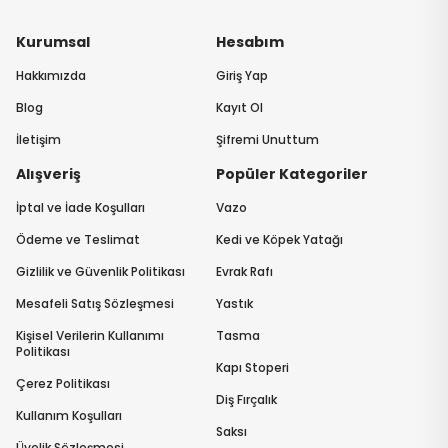
Kurumsal
Hesabım
Hakkımızda
Giriş Yap
Blog
Kayıt Ol
İletişim
Şifremi Unuttum
Alışveriş
Popüler Kategoriler
İptal ve İade Koşulları
Vazo
Ödeme ve Teslimat
Kedi ve Köpek Yatağı
Gizlilik ve Güvenlik Politikası
Evrak Rafı
Mesafeli Satış Sözleşmesi
Yastık
Kişisel Verilerin Kullanımı
Tasma
Politikası
Kapı Stoperi
Çerez Politikası
Diş Fırçalık
Kullanım Koşulları
Saksı
Üyelik Sözleşmesi