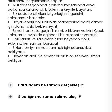
bitkilerinizi sergilemenizi sağlar.
Mutfak tezgahında, çalışma masasında veya
balkonda kullanarak bitkilerinizi keyifle büyütün.
Siz sadece bitkilerinizi yerleştirin, gerisini
saksılarımız halletsin!
Haydi, enerji dolu bir bitki macerasına adım atmak
için daha fazla beklemeyin!
Şimdi harekete geçin, linkimize tıklayın ve Mini Çiçek
Saksıları ile evinizde eğlenceli bir atmosfer yaratın!
Sorularınız ve talepleriniz için heyecan dolu
ekibimiz her zaman burada!
Sizlere en iyi hizmeti sunmak için sabırsızlıkla
bekliyoruz.
Heyecan dolu ve eğlenceli bir bitki serüveni sizleri
bekliyor!
Para iadem ne zaman gerçekleşir?
Siparişim ne zaman elime ulaşır?