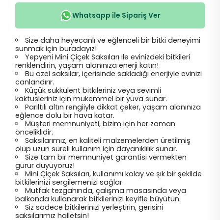
Whatsapp ile Sipariş Ver
Size daha heyecanlı ve eğlenceli bir bitki deneyimi
sunmak için buradayız!
Yepyeni Mini Çiçek Saksıları ile evinizdeki bitkileri
renklendirin, yaşam alanınıza enerji katın!
Bu özel saksılar, içerisinde sakladığı enerjiyle evinizi
canlandırır.
Küçük sukkulent bitkileriniz veya sevimli
kaktüsleriniz için mükemmel bir yuva sunar.
Parıltılı altın rengiiyle dikkat çeker, yaşam alanınıza
eğlence dolu bir hava katar.
Müşteri memnuniyeti, bizim için her zaman
önceliklidir.
Saksılarımız, en kaliteli malzemelerden üretilmiş
olup uzun süreli kullanım için dayanıklılık sunar.
Size tam bir memnuniyet garantisi vermekten
gurur duyuyoruz!
Mini Çiçek Saksıları, kullanımı kolay ve şık bir şekilde
bitkilerinizi sergilemenizi sağlar.
Mutfak tezgahında, çalışma masasında veya
balkonda kullanarak bitkilerinizi keyifle büyütün.
Siz sadece bitkilerinizi yerleştirin, gerisini
saksılarımız halletsin!