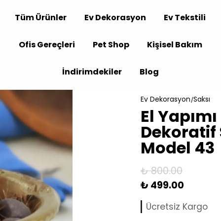
Tüm Ürünler
Ev Dekorasyon
Ev Tekstili
Ofis Gereçleri
Pet Shop
Kişisel Bakım
İndirimdekiler
Blog
Ev Dekorasyon
Saksı
El Yapımı 
Dekoratif
Model 43
₺ 800.00
₺ 499.00
Ücretsiz Kargo