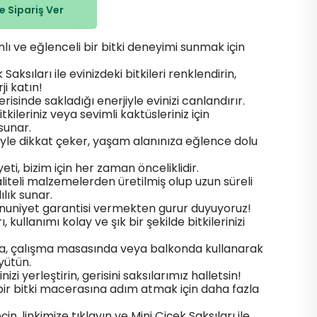
 Sipariş Ver
ı ve eğlenceli bir bitki deneyimi sunmak için
Saksıları ile evinizdeki bitkileri renklendirin,
i katın!
çerisinde sakladığı enerjiyle evinizi canlandırır.
kileriniz veya sevimli kaktüsleriniz için
sunar.
ngiiyle dikkat çeker, yaşam alanınıza eğlence dolu
i, bizim için her zaman önceliklidir.
aliteli malzemelerden üretilmiş olup uzun süreli
ılık sunar.
nuniyet garantisi vermekten gurur duyuyoruz!
, kullanımı kolay ve şık bir şekilde bitkilerinizi
a, çalışma masasında veya balkonda kullanarak
üyütün.
nizi yerleştirin, gerisini saksılarımız halletsin!
 bir bitki macerasına adım atmak için daha fazla
n, linkimize tıklayın ve Mini Çiçek Saksıları ile