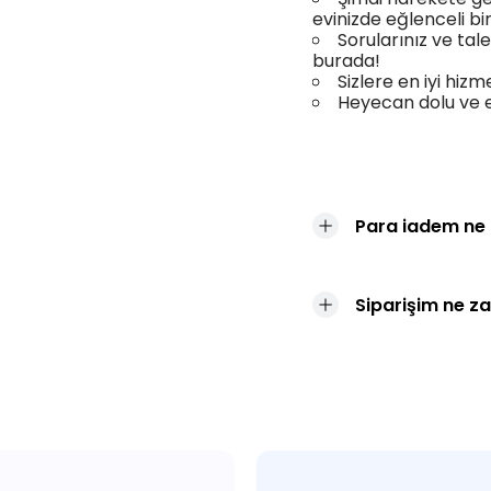
evinizde eğlenceli bi
Sorularınız ve tal
burada!
Sizlere en iyi hizm
Heyecan dolu ve eğ
Para iadem ne
Siparişim ne z