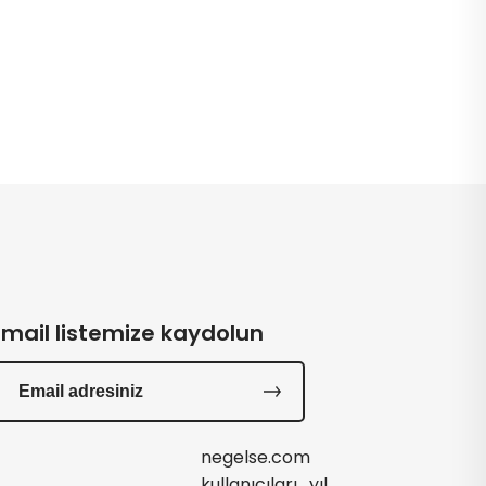
Email listemize kaydolun
negelse.com
kullanıcıları , yıl