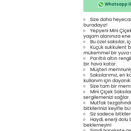
Whatsapp ile
Size daha heyecanl
buradayız!
Yepyeni Mini Çiçek 
yaşam alanınıza enerj
Bu özel saksılar, i
Küçük sukkulent bit
mükemmel bir yuva 
Parıltılı altın re
bir hava katar.
Müşteri memnuniyet
Saksılarımız, en k
kullanım için dayanıkl
Size tam bir mem
Mini Çiçek Saksıları
sergilemenizi sağlar.
Mutfak tezgahınd
bitkilerinizi keyifle b
Siz sadece bitkileri
Haydi, enerji dolu
beklemeyin!
Şimdi harekete geçi