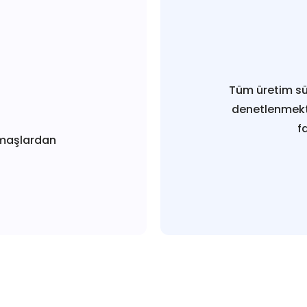
Tüm üretim sü
denetlenmekt
f
maşlardan