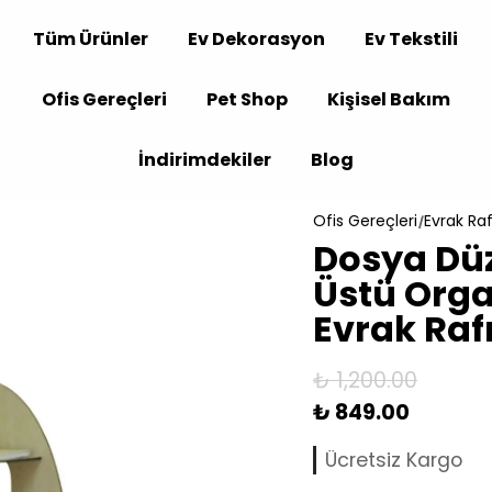
Tüm Ürünler
Ev Dekorasyon
Ev Tekstili
Ofis Gereçleri
Pet Shop
Kişisel Bakım
İndirimdekiler
Blog
Ofis Gereçleri
Evrak Raf
Dosya Düz
Üstü Orga
Evrak Raf
₺ 1,200.00
₺ 849.00
Ücretsiz Kargo