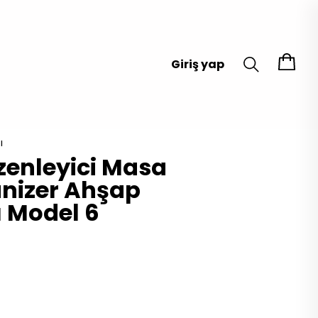
Giriş yap
ı
enleyici Masa
nizer Ahşap
ı Model 6