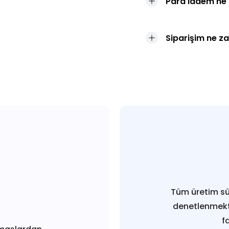
Para iadem ne
Siparişim ne z
Tüm üretim sü
denetlenmekt
f