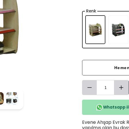
Renk
Hemen
Whatsapp ile
Evene Ahşap Evrak R
yapılmış olan bu dos