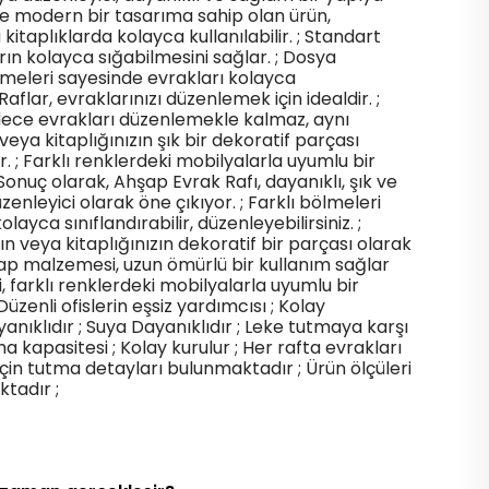
k ve modern bir tasarıma sahip olan ürün,
itaplıklarda kolayca kullanılabilir. ; Standart
ın kolayca sığabilmesini sağlar. ; Dosya
ölmeleri sayesinde evrakları kolayca
 ; Raflar, evraklarınızı düzenlemek için idealdir. ;
dece evrakları düzenlemekle kalmaz, aynı
ya kitaplığınızın şık bir dekoratif parçası
ir. ; Farklı renklerdeki mobilyalarla uyumlu bir
Sonuç olarak, Ahşap Evrak Rafı, dayanıklı, şık ve
üzenleyici olarak öne çıkıyor. ; Farklı bölmeleri
layca sınıflandırabilir, düzenleyebilirsiniz. ;
n veya kitaplığınızın dekoratif bir parçası olarak
Ahşap malzemesi, uzun ömürlü bir kullanım sağlar
 farklı renklerdeki mobilyalarla uyumlu bir
üzenli ofislerin eşsiz yardımcısı ; Kolay
anıklıdır ; Suya Dayanıklıdır ; Leke tutmaya karşı
ıma kapasitesi ; Kolay kurulur ; Her rafta evrakları
çin tutma detayları bulunmaktadır ; Ürün ölçüleri
tadır ;