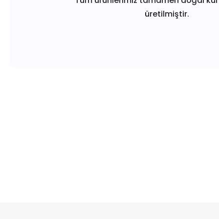
Tüm ürünlerimiz tamamen doğal ku
üretilmiştir.