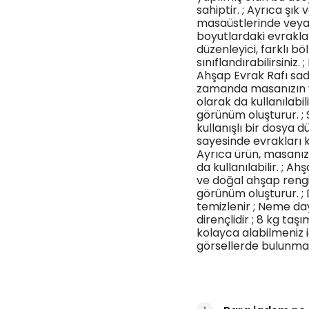
sahiptir. ; Ayrıca şı
masaüstlerinde veya k
boyutlardaki evraklar
düzenleyici, farklı b
sınıflandırabilirsiniz.
Ahşap Evrak Rafı sa
zamanda masanızın ve
olarak da kullanılabil
görünüm oluşturur. ; 
kullanışlı bir dosya d
sayesinde evrakları ko
Ayrıca ürün, masanızı
da kullanılabilir. ; 
ve doğal ahşap rengi,
görünüm oluşturur. ; D
temizlenir ; Neme day
dirençlidir ; 8 kg taş
kolayca alabilmeniz i
görsellerde bulunmak