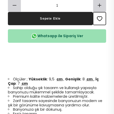
Sepete Ekle
Whatsapp ile Sipariş Ver
Ölçüler ;
Yükseklik
: 9,5
cm
,
Genişlik
: 8
cm
,
İç
Çap
: 7
cm
Sahip olduğu şık tasarım ve kullanışlı yapısıyla
banyonuzu mükemmel şekilde tamamlayacak.
Premium kalite malzemelerde üretilmiştir.
Zarif tasarımı sayesinde banyonuzun modern ve
şık bir görünüme kavuşmasına yardımcı olur.
Banyonuza şık bir dokunuş.
Eşsiz tasarım.