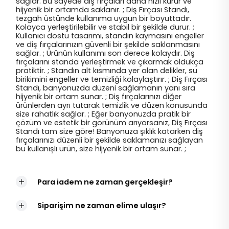
sağlar. Bu sayede diş fırçaları daha hızlı kurur ve
hijyenik bir ortamda saklanır. ; Diş Fırçası Standı,
tezgah üstünde kullanıma uygun bir boyuttadır.
Kolayca yerleştirilebilir ve stabil bir şekilde durur. ;
Kullanıcı dostu tasarımı, standın kaymasını engeller
ve diş fırçalarınızın güvenli bir şekilde saklanmasını
sağlar. ; Ürünün kullanımı son derece kolaydır. Diş
fırçalarını standa yerleştirmek ve çıkarmak oldukça
pratiktir. ; Standın alt kısmında yer alan delikler, su
birikimini engeller ve temizliği kolaylaştırır. ; Diş Fırçası
Standı, banyonuzda düzeni sağlamanın yanı sıra
hijyenik bir ortam sunar. ; Diş fırçalarınızı diğer
ürünlerden ayrı tutarak temizlik ve düzen konusunda
size rahatlık sağlar. ; Eğer banyonuzda pratik bir
çözüm ve estetik bir görünüm arıyorsanız, Diş Fırçası
Standı tam size göre! Banyonuza şıklık katarken diş
fırçalarınızı düzenli bir şekilde saklamanızı sağlayan
bu kullanışlı ürün, size hijyenik bir ortam sunar. ;
Para iadem ne zaman gerçekleşir?
Siparişim ne zaman elime ulaşır?