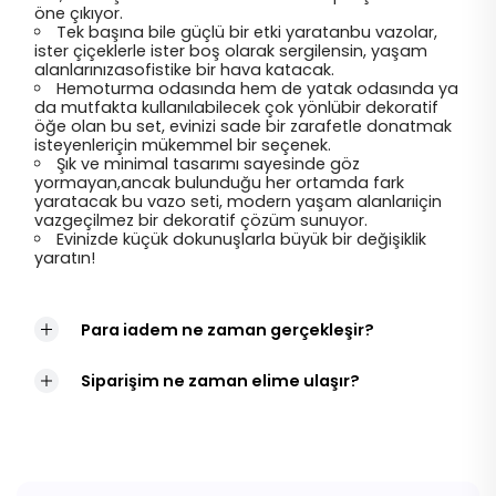
öne çıkıyor.
Tek başına bile güçlü bir etki yaratanbu vazolar,
ister çiçeklerle ister boş olarak sergilensin, yaşam
alanlarınızasofistike bir hava katacak.
Hemoturma odasında hem de yatak odasında ya
da mutfakta kullanılabilecek çok yönlübir dekoratif
öğe olan bu set, evinizi sade bir zarafetle donatmak
isteyenleriçin mükemmel bir seçenek.
Şık ve minimal tasarımı sayesinde göz
yormayan,ancak bulunduğu her ortamda fark
yaratacak bu vazo seti, modern yaşam alanlarıiçin
vazgeçilmez bir dekoratif çözüm sunuyor.
Evinizde küçük dokunuşlarla büyük bir değişiklik
yaratın!
Para iadem ne zaman gerçekleşir?
Siparişim ne zaman elime ulaşır?